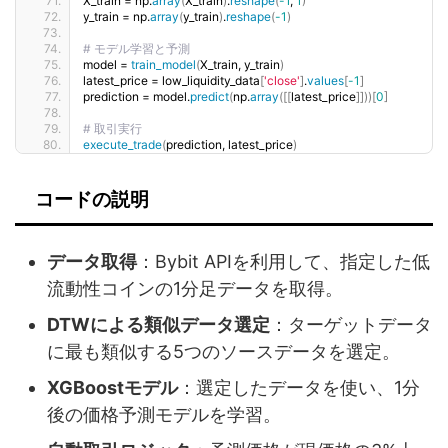
X_train = np.
array
(
X_train
)
.
reshape
(
-1
, 
1
)
y_train = np.
array
(
y_train
)
.
reshape
(
-1
)
# モデル学習と予測
model = 
train_model
(
X_train, y_train
)
latest_price = low_liquidity_data
[
'close'
]
.
values
[
-1
]
prediction = model.
predict
(
np.
array
([[
latest_price
]]))[
0
]
# 取引実行
execute_trade
(
prediction, latest_price
)
コードの説明
データ取得
：Bybit APIを利用して、指定した低
流動性コインの1分足データを取得。
DTWによる類似データ選定
：ターゲットデータ
に最も類似する5つのソースデータを選定。
XGBoostモデル
：選定したデータを使い、1分
後の価格予測モデルを学習。