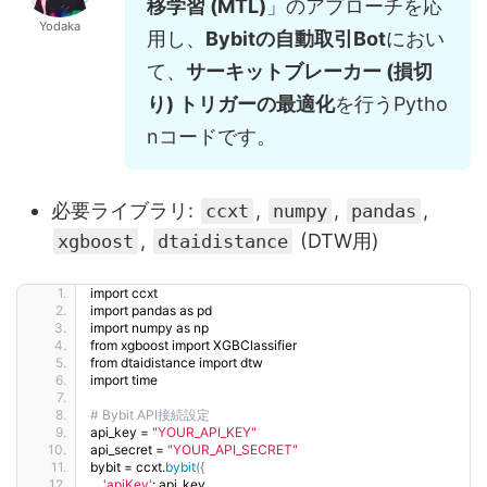
移学習 (MTL)
」のアプローチを応
Yodaka
用し、
Bybitの自動取引Bot
におい
て、
サーキットブレーカー (損切
り) トリガーの最適化
を行うPytho
nコードです。
必要ライブラリ:
,
,
,
ccxt
numpy
pandas
,
(DTW用)
xgboost
dtaidistance
import ccxt
import pandas as pd
import numpy as np
from xgboost import XGBClassifier
from dtaidistance import dtw
import time
# Bybit API接続設定
api_key = 
"YOUR_API_KEY"
api_secret = 
"YOUR_API_SECRET"
bybit = ccxt.
bybit
({
'apiKey'
: api_key,