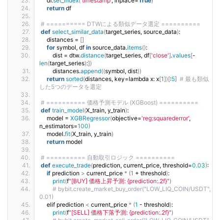
    df.
set_index
(
'timestamp'
, inplace=
True
)
return
 df
# ========== DTWによる類似データ選定 ==========
def
select_similar_data
(
target_series, source_data
)
:
    distances = 
[]
for
 symbol, df 
in
 source_data.
items
()
:
        dist = dtw.
distance
(
target_series, df
[
'close'
]
.
values
[
-
len
(
target_series
)
:
])
        distances.
append
((
symbol, dist
))
return
sorted
(
distances, key=lambda x: x
[
1
])[
:
5
]
# 最も類似
した5つのデータを選定
# ========== 価格予測モデル (XGBoost) ==========
def
train_model
(
X_train, y_train
)
:
    model = 
XGBRegressor
(
objective=
'reg:squarederror'
, 
n_estimators=
100
)
    model.
fit
(
X_train, y_train
)
return
 model
# ========== 自動取引ロジック ==========
def
execute_trade
(
prediction, current_price, threshold=
0.03
)
:
if
 prediction 
>
 current_price 
*
(
1
 + threshold
)
:
print
(
f
"[BUY] 価格上昇予測: {prediction:.2f}"
)
# bybit.create_market_buy_order("LOW_LIQ_COIN/USDT", 
0.01)
    elif prediction 
<
 current_price 
*
(
1
 - threshold
)
:
print
(
f
"[SELL] 価格下落予測: {prediction:.2f}"
)