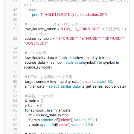
# bybit.create_market_sell_order("LOW_LIQ_COIN/USDT", 
0.01)
else
:
print
(
f
"[HOLD] 価格変動なし: {prediction:.2f}"
)
# ========== メインロジック ==========
low_liquidity_token = 
"LOW_LIQ_COIN/USDT"
# 低流動性コイ
ンのシンボル
source_symbols = 
[
"BTC/USDT"
, 
"ETH/USDT"
, 
"XRP/USDT"
, 
"DOGE/USDT"
]
# データ取得
low_liquidity_data = 
fetch_data
(
low_liquidity_token
)
source_data = 
{
symbol: 
fetch_data
(
symbol
)
for
 symbol 
in
source_symbols
}
# DTWによる類似データ選定
target_series = low_liquidity_data
[
'close'
]
.
values
[
-50
:
]
similar_data = 
select_similar_data
(
target_series, source_data
)
# 学習データ作成
X_train = 
[]
y_train = 
[]
for
 symbol, _ 
in
 similar_data:
    df = source_data
[
symbol
]
    X_train.
append
(
df
[[
'close'
]]
.
values
[
-50
:
-1
])
    y_train.
append
(
df
[
'close'
]
.
values
[
-49
:
])