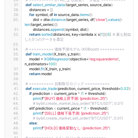
def
select_similar_data
(
target_series, source_data
)
:
    distances = 
[]
for
 symbol, df 
in
 source_data.
items
()
:
        dist = dtw.
distance
(
target_series, df
[
'close'
]
.
values
[
-
len
(
target_series
)
:
])
        distances.
append
((
symbol, dist
))
return
sorted
(
distances, key=lambda x: x
[
1
])[
:
5
]
# 最も類似
した5つのデータを選定
# ========== 価格予測モデル (XGBoost) ==========
def
train_model
(
X_train, y_train
)
:
    model = 
XGBRegressor
(
objective=
'reg:squarederror'
, 
n_estimators=
100
)
    model.
fit
(
X_train, y_train
)
return
 model
# ========== 自動取引ロジック ==========
def
execute_trade
(
prediction, current_price, threshold=
0.02
)
:
if
 prediction 
>
 current_price 
*
(
1
 + threshold
)
:
print
(
f
"[BUY] 価格上昇予測: {prediction:.2f}"
)
# bybit.create_market_buy_order("BTC/USDT", 0.01)
    elif prediction 
<
 current_price 
*
(
1
 - threshold
)
:
print
(
f
"[SELL] 価格下落予測: {prediction:.2f}"
)
# bybit.create_market_sell_order("BTC/USDT", 0.01)
else
:
print
(
f
"[HOLD] 価格変動なし: {prediction:.2f}"
)
# ========== メインロジック ==========