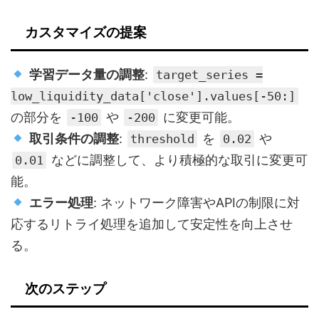
カスタマイズの提案
学習データ量の調整
:
target_series =
low_liquidity_data['close'].values[-50:]
の部分を
や
に変更可能。
-100
-200
取引条件の調整
:
を
や
threshold
0.02
などに調整して、より積極的な取引に変更可
0.01
能。
エラー処理
: ネットワーク障害やAPIの制限に対
応するリトライ処理を追加して安定性を向上させ
る。
次のステップ