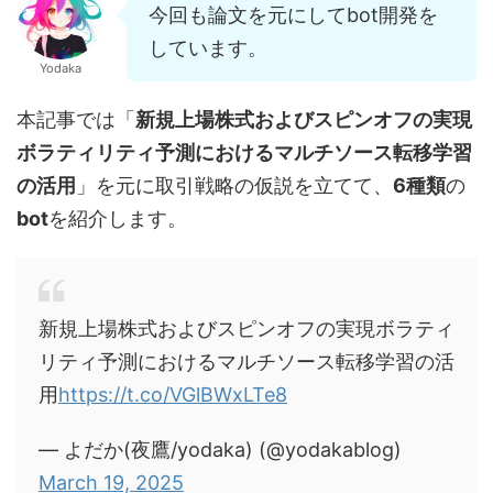
今回も論文を元にしてbot開発を
しています。
Yodaka
本記事では「
新規上場株式およびスピンオフの実現
ボラティリティ予測におけるマルチソース転移学習
の活用
」を元に取引戦略の仮説を立てて、
6種
類
の
bot
を紹介します。
新規上場株式およびスピンオフの実現ボラティ
リティ予測におけるマルチソース転移学習の活
用
https://t.co/VGlBWxLTe8
— よだか(夜鷹/yodaka) (@yodakablog)
March 19, 2025