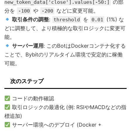
の部
new_token_data['close'].values[-50:]
分を
や
などに変更可能。
-100
-200
取引条件の調整
:
を
(1%) な
threshold
0.01
どに調整して、より積極的な取引ロジックに変更可
能。
サーバー運用
: このBotはDockerコンテナ化する
ことで、Bybitのリアルタイム環境で安定的に稼働
可能。
次のステップ
コードの動作確認
取引ロジックの最適化 (例: RSIやMACDなどの指
標追加)
サーバー環境へのデプロイ (Docker +