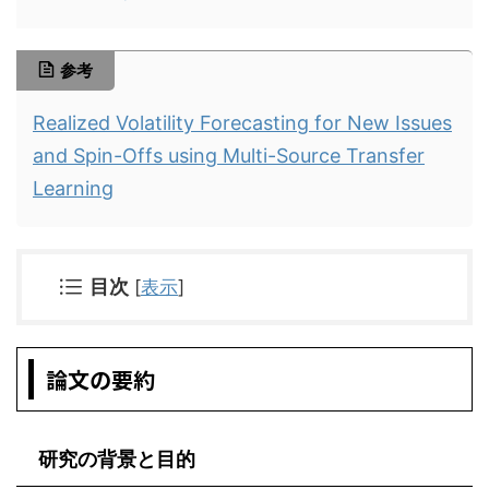
参考
Realized Volatility Forecasting for New Issues
and Spin-Offs using Multi-Source Transfer
Learning
目次
[
表示
]
論文の要約
研究の背景と目的