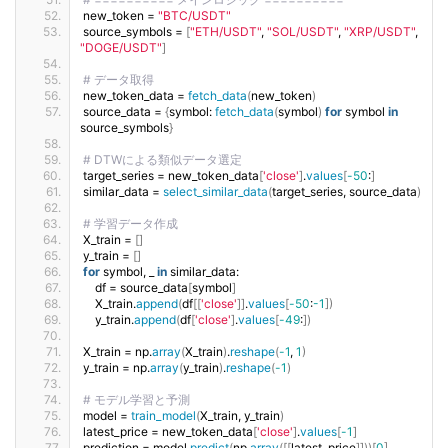
new_token = 
"BTC/USDT"
source_symbols = 
[
"ETH/USDT"
, 
"SOL/USDT"
, 
"XRP/USDT"
, 
"DOGE/USDT"
]
# データ取得
new_token_data = 
fetch_data
(
new_token
)
source_data = 
{
symbol: 
fetch_data
(
symbol
)
for
 symbol 
in
source_symbols
}
# DTWによる類似データ選定
target_series = new_token_data
[
'close'
]
.
values
[
-50
:
]
similar_data = 
select_similar_data
(
target_series, source_data
)
# 学習データ作成
X_train = 
[]
y_train = 
[]
for
 symbol, _ 
in
 similar_data:
    df = source_data
[
symbol
]
    X_train.
append
(
df
[[
'close'
]]
.
values
[
-50
:
-1
])
    y_train.
append
(
df
[
'close'
]
.
values
[
-49
:
])
X_train = np.
array
(
X_train
)
.
reshape
(
-1
, 
1
)
y_train = np.
array
(
y_train
)
.
reshape
(
-1
)
# モデル学習と予測
model = 
train_model
(
X_train, y_train
)
latest_price = new_token_data
[
'close'
]
.
values
[
-1
]
prediction = model.
predict
(
np.
array
([[
latest_price
]]))[
0
]