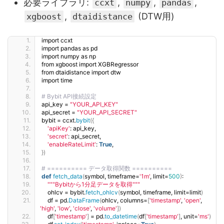
必要ライブラリ:
,
,
,
ccxt
numpy
pandas
,
(DTW用)
xgboost
dtaidistance
import ccxt
import pandas as pd
import numpy as np
from xgboost import XGBRegressor
from dtaidistance import dtw
import time
# Bybit API接続設定
api_key = 
"YOUR_API_KEY"
api_secret = 
"YOUR_API_SECRET"
bybit = ccxt.
bybit
({
'apiKey'
: api_key,
'secret'
: api_secret,
'enableRateLimit'
: 
True
,
})
# ========== データ取得関数 ==========
def
fetch_data
(
symbol, timeframe=
'1m'
, limit=
500
)
:
""
"Bybitから1分足データを取得"
""
    ohlcv = bybit.
fetch_ohlcv
(
symbol, timeframe, limit=limit
)
    df = pd.
DataFrame
(
ohlcv, columns=
[
'timestamp'
, 
'open'
, 
'high'
, 
'low'
, 
'close'
, 
'volume'
])
    df
[
'timestamp'
]
 = pd.
to_datetime
(
df
[
'timestamp'
]
, unit=
'ms'
)