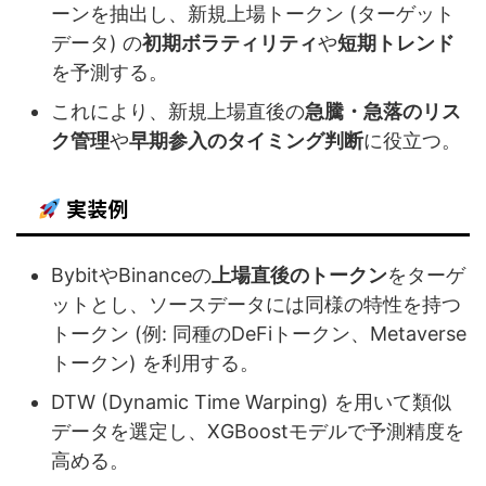
ーンを抽出し、新規上場トークン (ターゲット
データ) の
初期ボラティリティ
や
短期トレンド
を予測する。
これにより、新規上場直後の
急騰・急落のリス
ク管理
や
早期参入のタイミング判断
に役立つ。
実装例
BybitやBinanceの
上場直後のトークン
をターゲ
ットとし、ソースデータには同様の特性を持つ
トークン (例: 同種のDeFiトークン、Metaverse
トークン) を利用する。
DTW (Dynamic Time Warping) を用いて類似
データを選定し、XGBoostモデルで予測精度を
高める。