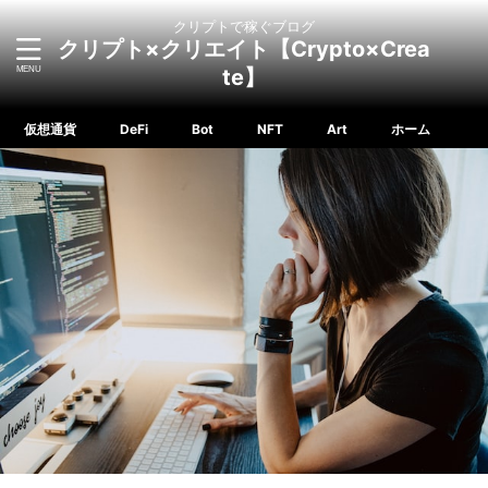
クリプトで稼ぐブログ
クリプト×クリエイト【Crypto×Crea
te】
仮想通貨
DeFi
Bot
NFT
Art
ホーム