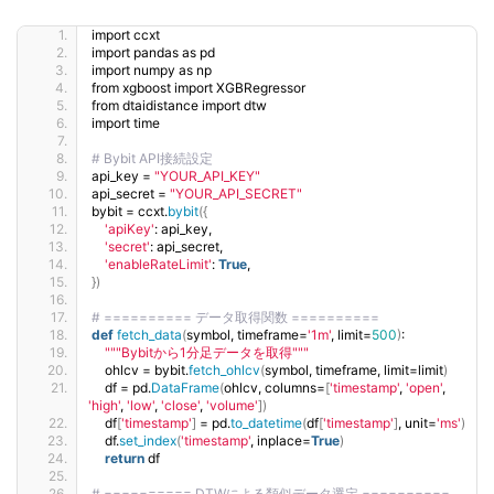
import ccxt
import pandas as pd
import numpy as np
from xgboost import XGBRegressor
from dtaidistance import dtw
import time
# Bybit API接続設定
api_key = 
"YOUR_API_KEY"
api_secret = 
"YOUR_API_SECRET"
bybit = ccxt.
bybit
({
'apiKey'
: api_key,
'secret'
: api_secret,
'enableRateLimit'
: 
True
,
})
# ========== データ取得関数 ==========
def
fetch_data
(
symbol, timeframe=
'1m'
, limit=
500
)
:
""
"Bybitから1分足データを取得"
""
    ohlcv = bybit.
fetch_ohlcv
(
symbol, timeframe, limit=limit
)
    df = pd.
DataFrame
(
ohlcv, columns=
[
'timestamp'
, 
'open'
, 
'high'
, 
'low'
, 
'close'
, 
'volume'
])
    df
[
'timestamp'
]
 = pd.
to_datetime
(
df
[
'timestamp'
]
, unit=
'ms'
)
    df.
set_index
(
'timestamp'
, inplace=
True
)
return
 df
# ========== DTWによる類似データ選定 ==========