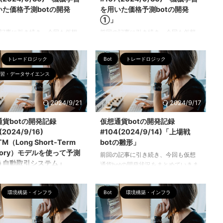
いた価格予測botの開発
を用いた価格予測botの開発
①」
記事に引き続き、今回も仮想
前回の記事に引き続き、今回も仮想
otの開発状況をまとめていきま
通貨botの開発状況をまとめていきま
今回は「機械学習を用いた価格
す。 今回から「機械学習を用いた価
トレードロジック
Bot
トレードロジック
otの雛形」を作成しました。 解
格予測bot開発」についてまとめてい
かったこと ・機械学習アルゴ
きます。 トレード戦略の種別 金融市
習・データサイエンス
の構造の理解 ・機械学習アル
場におけるトレード戦略は大きく分
ムと注文執行アルゴリズムの
けて「価格予測系」と「鞘取り系」
・実装に向けて必要な知識と経
に分類できます。それぞれの戦略に
2024/9/21
2024/9/17
積 価格予測のアルゴリズムの
は特徴と目的が異なります。 価格予
通貨botの開発記録
仮想通貨botの開発記録
仮想通貨の価格予測アルゴリズ
測系： このタイプの戦略は、さまざ
(2024/9/16)
#104(2024/9/14)「上場戦
築するには、取引所からデー
まな分析手法（ファンダメンタルズ
M（Long Short-Term
botの雛形」
得し、そのデータをもとにマ
分析、テクニカル分析、統計的方法
ーニングアルゴリズムを使っ
など）を用いて将来の価格を予測
ory）モデルを使って予測
前回の記事に引き続き、今回も仮想
予測を行うことが基本となり
し、それに基づいて売買を行いま
う自動取引システム」
通貨botの開発状況をまとめていきま
以下にその雛形となるコード
す。 価格の動きを予測することによ
す。 今回は「新規トークンの上場戦
記事に引き続き、今回も仮想
 ...
り、適切なタイ ...
bot」の雛形を紹介します。 よし、全
otの開発状況をまとめていきま
環境構築・インフラ
Bot
環境構築・インフラ
部読めた。まずは「二次トークン市
回は「LSTM（Long Short-
場」の章から学んだことを実践す
 Memory）モデルを使って予測
る。やっぱりDeFiって独特の文化が
自動取引システム」について