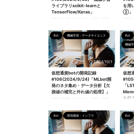
ライブラリscikit-learnと
を用
TensorFlow/Keras」
②」
前回の記事に引き続き、今回も仮想
前回の
通貨botの開発状況をまとめていきま
通貨b
す。 今回は「機械学習ライブラリの
す。 
Bot
機械学習・データサイエンス
Bot
scikit-learnとTensorFlow/Keras」に
予測b
ついて大まかにまとめました。 解決
決した
機械学
したかったこと ・scikit-learnと
リズム
TensorFlow/Kerasの特徴を理解する
ゴリズ
・機械学習ライブラリの概要を理解
統合 
2024/10/1
して、bot開発に転用できるようにな
験の蓄
仮想通貨botの開発記録
仮想
る ・必要な学習リソースを知る
雛形 
#106(2024/9/24)「MLbot開
#105
Scikit-learnについて Scikit-learnは、
ムを構
発のネタ集め・データ分析【欠
「LST
Pythonで利用される機械学習ライブ
タを取
ラリの一つで、シン ...
シンラ
損値の補完と外れ値の処理】」
Mem
て価格
を行
前回の記事に引き続き、今回も仮想
ます。
通貨botの開発状況をまとめていきま
前回の
を示しま
す。 今回は「MLbot開発のネタ集
通貨b
Bot
環境構築・インフラ
Bot
め」についてまとめます。 個人的に
す。 今
重要ポイントだと感じたのは"欠損値
Term
の補完"。動画の中ではサラッと言及
を行う