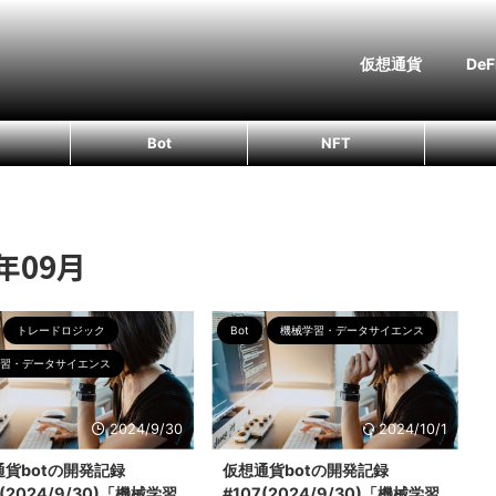
仮想通貨
DeF
Bot
NFT
年09月
トレードロジック
Bot
機械学習・データサイエンス
習・データサイエンス
2024/9/30
2024/10/1
通貨botの開発記録
仮想通貨botの開発記録
8(2024/9/30)「機械学習
#107(2024/9/30)「機械学習