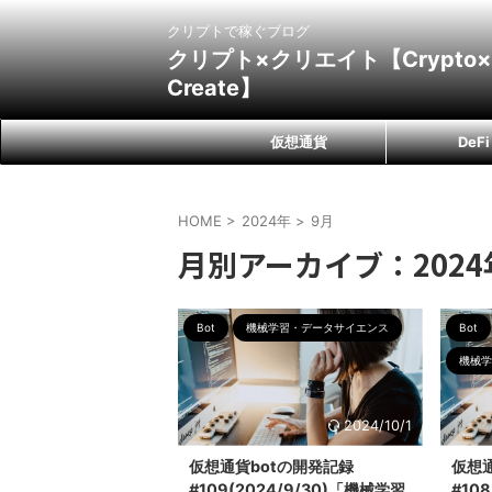
クリプトで稼ぐブログ
クリプト×クリエイト【Crypto×
Create】
仮想通貨
DeFi
HOME
>
2024年
>
9月
月別アーカイブ：2024
Bot
機械学習・データサイエンス
Bot
機械学
2024/10/1
仮想通貨botの開発記録
仮想
#109(2024/9/30)「機械学習
#10