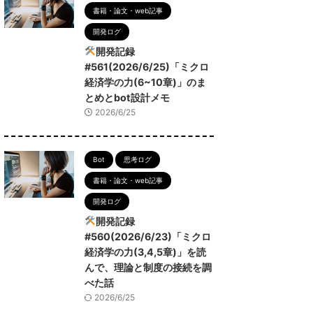
書籍・論文・web記事
開発ログ
開発記録
#561(2026/6/25)「ミクロ
経済学の力(6~10章)」のま
とめとbot設計メモ
2026/6/25
Bot
思考ログ
書籍・論文・web記事
開発ログ
開発記録
#560(2026/6/23)「ミクロ
経済学の力(3,4,5章)」を読
んで、理論と制度の接続を調
べた話
2026/6/25