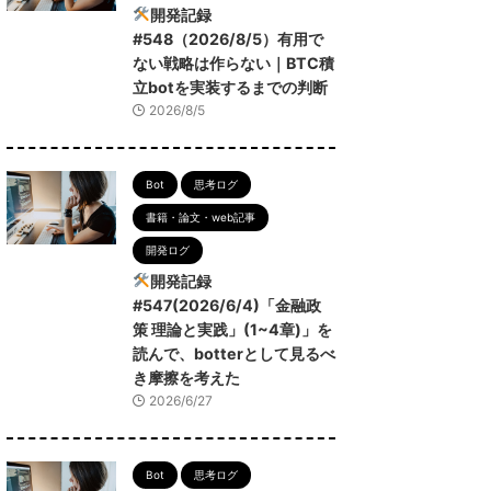
開発記録
#548（2026/8/5）有用で
ない戦略は作らない｜BTC積
立botを実装するまでの判断
2026/8/5
Bot
思考ログ
書籍・論文・web記事
開発ログ
開発記録
#547(2026/6/4)「金融政
策 理論と実践」(1~4章)」を
読んで、botterとして見るべ
き摩擦を考えた
2026/6/27
Bot
思考ログ