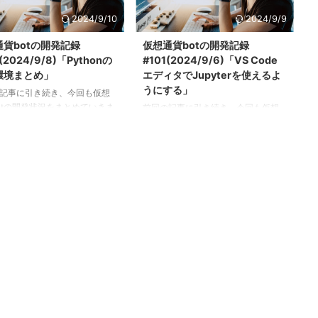
あるな。https://t.co/Ci7Xb7ejkE— よ
ました。 きっかけになったの
だか(夜鷹/yodaka) (@yodakablog)
log_ukiさんのポストでした。
2024/9/10
2024/9/9
September 14, 2024 上場戦って何？
Youtube更新は明日月曜日とな
通貨botの開発記録
仮想通貨botの開発記録
「上場戦」とは、特に金融市場にお
Momentum Transformer最
(2024/9/8)「Pythonの
#101(2024/9/6)「VS Code
いて新しい株式や仮想通貨が公式に
いうことで、以下の論文を紹
取引所に上場される際の、そ ...
環境まとめ」
エディタでJupyterを使えるよ
です。織り込みアイテムが多
うにする」
、もしかすると次回以降に追
記事に引き続き、今回も仮想
動画を撮るかもしれません。
otの開発状況をまとめていきま
前回の記事に引き続き、今回も仮想
ot Learn ...
今回は「Pythonの仮想環境の種
通貨botの開発状況をまとめていきま
ついてまとめました。 解決し
す。 今回は最新バージョンの「VS
たこと ・仮想環境とネイティ
CodeエディタでJupyterを使えるよう
の違いを理解する ・Pythonの
にする方法」についてまとめます。
境と実行環境の違いを理解す
ゴール VS Code エディタでJupyterを
仮想環境の種類とその特徴を理
使えるようになる→Jupyterカーネル
 ・botの開発と運用に最適な仮
にpythonの仮想環境を設定する 手順
を目的に応じてそれぞれ選択
VSCodeでJupyterを使う際に、pyenv
ようになる ネイティブ環境と
などで管理されているPythonの仮想
「仮想環境」の対義語として一
環境を使用するためには、「Jupyter
考えられるのは「物理環境」
カーネルにPython仮想環境のパスを
イティブ環境」です。 物理環
設定する」必要があります。 以 ...
際のハードウェア ...