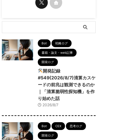
Bot
戦略ログ
書籍・論文・web記事
開発ログ
開発記録
#549(2026/8/7)清算カスケ
ードの前兆は観測できるのか
｜「清算脆弱性探知機」を作
り始めた話
2026/8/7
Bot
CEX
思考ログ
開発ログ