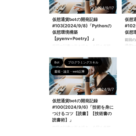
しているが、この部分の丁寧さは戦
まとめ
う領域を問わず強いbot作りに直結す
は@b
2024/9/17
ると思う。恐怖指数「極度の恐怖」
今週の
仮想通貨botの開発記録
仮想
では価格は反発するのか？【暗号資
ります。
#103(2024/9/8)「Pythonの
#102
産×データ分析】
終回と
仮想環境構築
仮想
https://t.co/MVg3BuoURu @YouTube
介予定
より— よだか(夜鷹/yodaka)
【pyenv+Poetry】 」
いので
前回の
(@yodakabl ...
加検証
通貨b
前回の記事に引き続き、今回も仮想
Few-Sh
す。 
通貨botの開発状況をまとめていきま
類」に
す。 今回は「pythonの仮想環境を
Bot
プログラミングスキル
たかっ
pyenv＋poetryで構築する方法」をま
ブ環境
とめました。 解決したかったこと ・
書籍・論文・web記事
仮想環
Pythonの仮想環境構築をpyenvベー
る ・
スで実際に試してみる ・今後も応用
解する
が効く技術の土台作りをする(Docker
2024/9/7
想環境
での管理) ・触ったことのない技術に
仮想通貨botの開発記録
できる
触れて理解する(今回はPoetry) ・仮想
#100(2024/9/6)「技術を身に
は？ 
環境で開発するメリットを実感する
般的に
つけるコツ【読書】【技術書の
・構築した仮想環境をVS Codeエデ
や「ネ
ィタで使えるようにする Poetryと
読書術】」
境: 実
は？ Poetry ...
前回の記事に引き続き、今回も仮想
通貨botの開発状況をまとめていきま