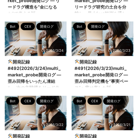
rket_probe開発ログ ― リ
market_probe開発ログ ―
えている binance_perp に絞って
に動いていそうだ」と感じること
ードラグ構造を“金になる
リードラグ研究の土台を分
SIGNAL から ORDER_INTENT ま
ではなく、どの市場を先行情報と
か”で考える話
離し、最小fact観測を通し
でを接続し、Grafana 上でもその
して採用するのが妥当なのかを事
た話
挙動を追える状態まで持っていき
実で見ていくことだと思っていま
こんにちは、ぼっちbotterよだか
Bot
CEX
開発ログ
Bot
開発ログ
ました。もっとも、これはまだ
す。そこで今回は、先行市場候補
です。 今回は
こんにちは、ぼっちbotterよだか
「勝ち筋が確定した」という話で
を同じ土俵で比較できるように土
multi_market_probe のリードラ
です。 前回までで、歪み回帰に
はありませ ...
台を整え、6時間ほど観測を回し
グ研究について、構造があるかど
ついては「少なくとも今の定義で
ました。すると、弱そうな候補と
うかではなく、それが本当に金に
は主戦場の収益構造になっていな
2026/3/24
2026/3/23
残 ...
なるのかという視点で考え直した
い」というところまで確認できた
話です。実際、mid ベースではそ
ので、今回は研究対象をリードラ
開発記録
開発記録
れっぽい動きは見え始めていまし
グへ切り替えることにしました。
#492(2026/3/24)multi_
#491(2026/3/23)multi_
た。ただ、そこで素直に前進とは
ただ、いきなりシグナル化や執行
market_probe開発ログ ―
market_probe開発ログ ―
思いませんでした。mean return
判断に進むのではなく、まずは
歪み回帰をいったん凍結
歪み回帰判定機を“事実ベー
の薄さを見て、「見えているこ
「リードラグは何を収益源とする
し、次の主戦場をリードラ
ス”へ寄せ直した話
と」と「取れること」は別だと改
のか」「そのために何を観測でき
グへ移す判断をした話
めて認識したからです。今日は、
るようにすべきか」を整理し、そ
こんにちは、ぼっちbotterよだか
Bot
CEX
開発ログ
Bot
CEX
開発ログ
実装そのものよりも、これ以上掘
の入口となる最小構成の観測器を
です。 今回は、
こんにちは、ぼっちbotterよだか
るべきかどうかを立ち止まって判
作るところまでを今回の到達点に
multi_market_probe の歪み回帰
です。 今回は、
断できたことに意味があったと思
しています。今回は、leadlag専
判定機を「もっと賢くする」方向
multi_market_probe で続けてき
ってい ...
用の導線と監視基盤を分離し、
ではなく、まずは事実ベースで読
た歪み回帰系の研究について、い
2026/3/22
2026/3/21
binance_per ...
める形へ寄せ直す作業を進めまし
ったん凍結判断をするところまで
た。corr や quality を前段の白黒
進めた話を書きます。ここしばら
開発記録
開発記録