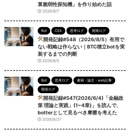
算脆弱性探知機」を作り始めた話
2026/8/7
Bot
CEX
思考ログ
開発ログ
開発記録#548（2026/8/5）有用で
ない戦略は作らない｜BTC積立botを実
装するまでの判断
2026/8/5
Bot
思考ログ
書籍・論文・web記事
開発ログ
開発記録#547(2026/6/4)「金融政
策 理論と実践」(1~4章)」を読んで、
botterとして見るべき摩擦を考えた
2026/6/27