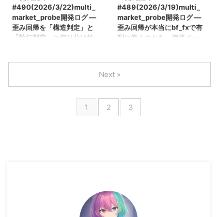
判定から外し、恒常乖離は
くは「2市場間で観測される歪み
#490(2026/3/22)multi_
#489(2026/3/19)multi_
residual として切り出し、
回帰っぽい構造が、bitFlyer FXで
market_probe開発ログ ―
market_probe開発ログ ―
Structure Probe も 30〜120 秒
の実際の執行においてEV>0にな
歪み回帰を「構造判定」と
歪み回帰が本当にbf_fxで有
まで拡張しています。まだ「構造
るのか」を、できるだけ事実ベー
「執行判定」に切り分け始
利に働くのかを、価格ベー
あり」と言い切れる段階ではあり
スで確かめることに集中してきま
めた話
スで見始めた話
ませんが、その代わりに、何が見
した。実コストを反映した評価系
えていて何がまだ言えないのかは
を入れ、閾値も振り直し、それで
こんにちは、ぼっちbotterよだか
こんにちは、ぼっちbotterよだか
前よりかなりはっきりしてきまし
もなお勝てる形が見えてこなかっ
です。 前回は、J-Reversion の
です。 前回は、J-Reversion を
Next »
た。今回は、 ...
たことで、今回ようやく「今の課
後段に 30 秒の価格プローブをつ
30 / 60 / 90 / 120 秒で比較でき
題は調整不足ではなく構造定義そ
なぎ、歪み回帰が bitFlyer FX の
るようにして、歪み回帰をどこま
...
executable 優位に本当に結びつ
で短期構造として扱うべきかを観
1
2
3
くのかを観測し始めました。た
測機ベースで切り分け始めまし
だ、その作業を進めるほど、今の
た。今回はその続きとして、時間
J-Reversion には「構造を見たい
幅比較をさらに賢くするのではな
判定器」のはずなのに、執行寄り
く、そもそも今見えている歪み回
の条件や解釈が前段に混ざってい
帰構造が、主戦場である bitFlyer
る、という違和感も強くなってき
FX の取引執行に本当に有利に働
ました。そこで今回は、歪み回帰
くのかを、価格ベースで観測でき
をいきなり「取れるシグナル」と
るようにすることに取り組みまし
して磨くのではなく、まずは構造
た。J-Reversion の後段に 30 秒
判定と執行判定を分け、J-Re ...
の価格プローブを追加し ...