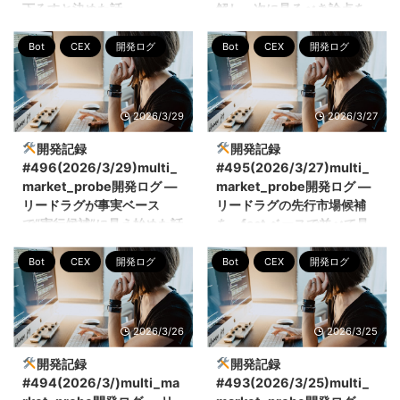
下ろすと決めた話
解し、次に見るべき論点を
絞った話
こんにちは、ぼっちbotterよだか
Bot
CEX
開発ログ
Bot
CEX
開発ログ
です。 今回は、
こんにちは、ぼっちbotterよだか
multi_market_probe の LeadLag
です。 今回は、
研究について、これまで主線とし
multi_market_probe の LeadLag
て見ていた binance_perp →
判定機について、
2026/3/29
2026/3/27
bf_fx / short@30s を、執行コス
ORDER_INTENT の REJECTED
ト 7.6bps 込みで改めて見直し、
を「ただ落ちた」で終わらせず、
開発記録
開発記録
この線はいったん下ろすと判断し
その理由まで分解して見えるよう
#496(2026/3/29)multi_
#495(2026/3/27)multi_
た話を書きます。作業の前半では
にした話です。最初は Grafana
market_probe開発ログ ―
market_probe開発ログ ―
REJECTED reason の詳細を掘っ
のパネルが止まって見えたところ
リードラグが事実ベース
リードラグの先行市場候補
ていたのですが、途中で「いま本
から始まったのですが、実際には
で“実行候補”に見え始めた話
を、fact ベースで並べて見
当に見たいのはそこではなく、コ
システム全体が止まっていたわけ
始めた話
スト込みでこの仮説が残るかどう
ではなく、signal や order intent
こんにちは、ぼっちbotterよだか
Bot
CEX
開発ログ
Bot
CEX
開発ログ
かだ」と気づき、判定軸そのもの
のどこで流れが詰まっているのか
です。 今回は、
こんにちは、ぼっちbotterよだか
を引き直しました ...
を切り分ける必要がありました。
multi_market_probe で進めてい
です。 今回は
そこで今回は、既存パネルの意味
るリードラグ研究について、よう
multi_market_probe のリードラ
を整 ...
やく「実行候補っぽい形」が事実
グ研究について、binance_perp
2026/3/26
2026/3/25
ベースで見え始めたので、その時
だけを見るのではなく、複数の先
点での進捗を整理しておきます。
行市場候補を fact ベースで並べ
開発記録
開発記録
具体的には、4市場を継続観測し
て比較し始めた話です。研究を進
#494(2026/3/)multi_ma
#493(2026/3/25)multi_
つつ、現時点で優位候補として見
めるうえで重要なのは、「何か先