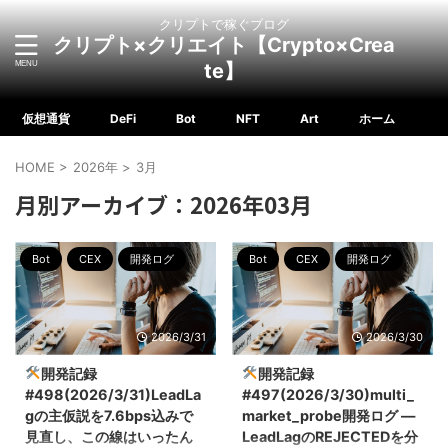
クリプトで稼ぐブログ
クリプト×クリエイト【Crypto×Crea
te】
仮想通貨
DeFi
Bot
NFT
Art
ホーム
HOME
>
2026年
>
3月
月別アーカイブ：2026年03月
Bot
CEX
開発ログ
Bot
CEX
開発ログ
2026/3/31
2026/3/30
開発記録
開発記録
#498(2026/3/31)LeadLa
#497(2026/3/30)multi_
gの主仮説を7.6bps込みで
market_probe開発ログ ―
見直し、この線はいったん
LeadLagのREJECTEDを分