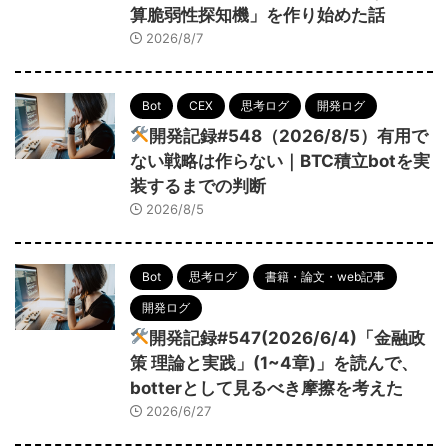
算脆弱性探知機」を作り始めた話
2026/8/7
Bot
CEX
思考ログ
開発ログ
開発記録#548（2026/8/5）有用で
ない戦略は作らない｜BTC積立botを実
装するまでの判断
2026/8/5
Bot
思考ログ
書籍・論文・web記事
開発ログ
開発記録#547(2026/6/4)「金融政
策 理論と実践」(1~4章)」を読んで、
botterとして見るべき摩擦を考えた
2026/6/27