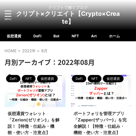
クリプトで稼ぐブログ
クリプト×クリエイト【Crypto×Crea
te】
仮想通貨
DeFi
Bot
NFT
Art
ホーム
HOME
>
2022年
>
8月
月別アーカイブ：2022年08月
DeFi
NFT
仮想通貨
DeFi
NFT
仮想通貨
2023/7/15
2023/7/15
仮想通貨ウォレット
ポートフォリを管理アプリ
「Zerion(ゼリオン)」を解
「Zapper(ザッパー)」を完
説！【特徴・仕組み・機
全解説！【特徴・仕組み・
能・使い方・注意点】
機能・使い方・注意点】