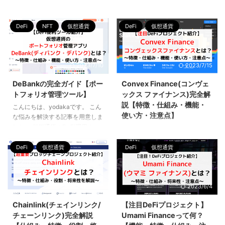
こんにちは、yodakaです。 こん
こんにちは、yodakaです。 こん
な悩みを解決する記事を用意しま
な悩みを解決する記事を用意しま
DeFi
NFT
仮想通貨
DeFi
仮想通貨
した。 仮想通貨のDeFi運用や
した。 Zapperは、仮想通貨の
NFTの取引を行なっている方にと
DeFi運用やNFT取引などをして
って、必須級のツールの一つであ
いる方にとって、必須級のツール
るZerion。 使いこなせるように
です。 本記事を読んで、クリプ
2023/7/10
2023/7/15
なると、DeFi戦略を磨く手助け
ト界隈で生き延びる知恵を身につ
にもなります。 本記事を読ん
けていって下さい。 本記事を読
DeBankの完全ガイド【ポー
Convex Finance(コンヴェ
で、クリプト界隈で生き残る知恵
むと分かること Zapperとは何
トフォリオ管理ツール】
ックス ファイナンス)完全解
を身につけていきましょう。 本
か？ Zapperの特徴や仕組み
説【特徴・仕組み・機能・
こんにちは、yodakaです。 こん
記事を読むと分かること Zerion
Zapperの機能 Zapperの始め方・
使い方・注意点】
な悩みを解決する記事を用意しま
とは何か？ Zerionの特徴や仕組
使い方 Zapper使うときの注意点
した。 仮想通貨のDeFi運用や
み Zerionの機能 Zerionの始め
やリスク 情報ソース Zapper公式
こんにちは、yodakaです。 こん
NFT取引をしている方にとって
方・使い方 使うときの注意点や
サイト ZapperのHELPサイト
な悩みを解決する記事を用意しま
は、とても便利なツールの一つで
リスク 情報ソース Zerion公式サ
ZapperのDocs Zappe ...
DeFi
仮想通貨
DeFi
仮想通貨
した。 Convex Financeの仕組み
あるDeBank。 本記事を読んで、
イト Zer ...
や使い方を知っておくと、DeFi
クリプト界隈で生き延びる知恵を
での資産管理や運用効率を高める
身につけていってください。 本
戦略を深く理解することにつなが
2023/7/15
2023/6/4
記事を読むと分かること DeBank
ります。 本記事を読んで、DeFi
とは何か？ DeBankの特徴や仕組
マネーレゴの王道を学びましょ
Chainlink(チェインリンク/
【注目DeFiプロジェクト】
み DeBankの機能 DeBankの始め
う。 まずは、Curveについての知
チェーンリンク)完全解説
Umami Financeって何？
方・使い方 使うときの注意点や
識を得てくと、本記事の内容が理