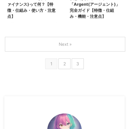
知恵を磨いていきましょう！ 本
ァイナンス)って何？【特
「Argent(アージェント)」
通貨解説】「ETH(イーサ)」・
記事を読むと分かること
徴・仕組み・使い方・注意
完全ガイド【特徴・仕組
「Ethereum(イーサリアム)」と
Balancerとは何か？Balancerの
点】
み・機能・注意点】
は？【将来性・価値・リスク】
仕組みBalancerのトークノミク
【初心者でも分かる】ブロックチ
スBalancerの機能Balancerの始
今日は、yodakaです。 こんな悩
こんにちは、yodakaです。 こん
ェーンの「L2・レイヤー２( ...
め方・使い方使う時の注意点やリ
みを解決する記事を用意しまし
な悩みを解決する記事を用意しま
スク 情報ソース Balancer公式サ
た。 他のDEXが持たない強みを
した。 Argentは、イーサリアム
イト ...
発揮して、DeFiプロトコルの中
系のウォレットの中でも充実した
Next »
では独特のポジションを確立して
機能を持ち、使い勝手の良いアプ
いています。 通常のDeFi戦略と
リの一つです。 Argent Walletで
は一味違った戦略に興味がある方
は ガスコストを抑えた高速トラ
1
2
3
は、ぜひ本記事を読んでみて下さ
ンザクション アプリ内から直接
い。 本記事を読むと分かること
他のDEXでの仮想通貨の運用 な
Ribbon Financeとは何か？
どが可能です。 本記事では
Ribbon Financeが利益を出す仕
Argentの機能や使い方を分かりや
組み Ribbon Finaceのトークノミ
すく解説します。 【仮想通貨の
クス Ribbon Financeの機能
ウォレットの解説はこちらから】
Ribbon Financeの始め方・使い
本記事を読むと分かること
方 使う時の注意 ...
Argentとは何か？ Argentの特徴
Argentの機能 ...