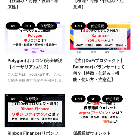
【仕組み・特徴・役割・将
【機能・特徴・仕組み・注
リスク 情報ソース DeBank公式
解しやすくなります。 【Curveの
来性】
意点】
サイト DeBank公式ブログ
解説はこちらから】【Fraxとの連
Twitter公式アカウント｜
携についてはこちらから】 本記
こんにちは、yodakaです。 こん
今日は、yodakaです。 こんな悩
@DeBank ...
事を読むと分かること Convex
な悩みを解決する記事を用意しま
みを解決する記事を用意しまし
Financeとは何か？ Convex Fi ...
DeFi
NFT
仮想通貨
DeFi
仮想通貨
した。 様々な領域で広く使われ
た。 【Umami Financeを深掘り
ている技術を提供することで ブ
して感じたReal Yieldで大事なこ
ロックチェーンが私たちの生活に
と】
Vaultは手堅いプロトコル
浸透していく基盤を作る プロジ
＆手堅いトークンに限定
報酬
2023/7/15
2022/9/8
ェクトなのです。 本記事では、
の支払いも手堅いトークン
ネ
Chainlink(チェインリンク)がどれ
イティブトークンの役割がシンプ
Polygon(ポリゴン)完全解説
【注目DeFiプロジェクト】
ほどすごいことを成し遂げている
ル
ネイティブトークンの需給
【イーサリアムのL2】
Balancer(バランサー)って
かということを伝えるとともに、
調整システムがある
POLの活
何？【特徴・仕組み・機
こんにちは、yodakaです。 こん
今後のブロックチェーン業界の発
用(報酬支払やリスクヘッジ等)—
能・使い方・注意点】
な悩みを解決する記事を用意しま
展可能性を考えたり、クリプト界
yodaka(よだか)＠
した。 Polygonはイーサリアムの
隈で生き抜く知恵を身につけるき
Crypto×DeFi×NFT
こんにちは、yodakaです。 こん
L2として、大切な役割を果たし
っかけを提供します。 本記事を
(@yodakablog) September 18,
な悩みを解決する記事を用意しま
ています。 仮想通貨のDeFi運用
読むと分かること Chainlink(チェ
2022 数あるDeFiプロジェクトが
DeFi
仮想通貨
DeFi
NFT
仮想通貨
した。 Balancerが持つ機能は他
をする方にとって、Polygonにつ
インリンク/チェーンリンク)と ...
乱 ...
のDEXとは一線を画す独特なもの
いての理解を深めておくことはと
なので、仮想通貨のDeFi運用を
ても重要です。 本記事を読ん
する方は必ず知っておきたいプロ
2023/7/29
2023/7/15
で、クリプト界隈で生き延びる知
ジェクトの一つです。 本記事を
恵を身につけていきましょう。
読んで、仮想通貨界隈で生き抜く
Ribbon Finance(リボンフ
仮想通貨ウォレット
あわせて読みたい 【注目！仮想