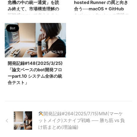
危機の中の統一通貨」を読
hosted Runner の罠と向き
立った。(実弾投入でbotを動かす
観測機を実装し、1時間ごとの定
み終えて、市場構造理解の
合う──macOS + GitHub
ことは大前提)論文からは戦略実
期実行まで通しました。まだエッ
距離感について考えをまと
Actions + Docker の実践ロ
装のヒントが得られるし、書籍か
ジの白黒を再判定できる段階では
めた話
グ
らは先達の犯してきた失敗を体系
ありませんが、少なくとも「live
立てて学ぶことができる。今後の
Bot
で見続けて検証できる状態」には
こんにちは、よだかです。 「ユ
はじめに 私は現在、macOS 上で
開発で遠回りしな ...
一歩進めたので、その内容をまと
ーロ 危機の中の統一通貨」を読
仮想通貨の自動取引 Bot を開発し
めます。 1. 前回どこまで白黒を
み終えて、調べたことや考えたこ
ている。複数の戦略を同時並行で
つけて、今 ...
となどをまとめておきます。 ざ
実験・運用することを前提とした
2025/4/9
っくり言うと、巨大な市場構造を
基盤構築が進みつつあり、その一
どのように読み解くのかという距
環として今回、GitHub Actions
開発記録#148(2025/3/25)
離感の獲得やその物差しを作るの
の Self-hosted Runner を本格導
「論文ベースのbot開発フロ
に役立ったというのが本書を読ん
入することになった。 ただ、導
ーpart.10 システム全体の統
だ感想なのですが、その思考過程
入してすぐに思い通りに動くほど
合テスト」
で何があったのかということも備
甘くはなかった。Runner が起動
前回の記事に引き続き、今回も仮
忘録的に記録しておきます。 本
しているにも関わらず、ワークフ
想通貨botの開発状況をまとめて
記事の内容は、本書の3章から最
ローが突然停止。ログを見ると
いきます。 本記事では「暗号通
終章までの内容を踏まえてまとめ
「Node バイナリが見つからな
貨のパンプ＆ダンプスキームの検
た内容です。 1章 ユーロを制度
い」という不可解なエラー。さら
開発記録#264(2025/7/15)MM(マーケ
出」に関する論文をベースにbot
だけで見てはいけない 『ユーロ
に docker login を行うス ...
ットメイク)スナイプ戦略 ── 勝ち筋 vs 負
開発の過程をまとめていきます。
危機の中の統一通貨』を読み終え
け筋まとめ(理論編)
Detecting Crypto Pump-and-
ました。 本書は、ユーロが ...
Dump Schemes: A