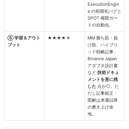
ExecutionEngin
e の初期化バグと
SPOT 権限ガー
ドの自動化。
⑤ 学習＆アウト
★★★★☆
MM 勝ち筋・負
プット
け筋、ハイブリ
ッド戦略記事、
Binance Japan
アダプタ設計書
など
技術ドキュ
メントを形に残
した
点が◎。た
だし記事校正・
図解は来週以降
の磨き上げ余
地。