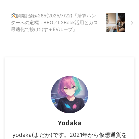
Thresholding-Based Approach
to Handling Market
Noisehttps://t.co/ctCJEV1MBs—
開発記録#265(2025/7/22)「清算ハン
よだか(夜鷹/yodaka)
ターへの道標：BBO／L2Book活用とガス
(@yodakablog) March 22 ...
最適化で抜け出す＋EVループ」
Yodaka
yodaka(よだか)です。2021年から仮想通貨を