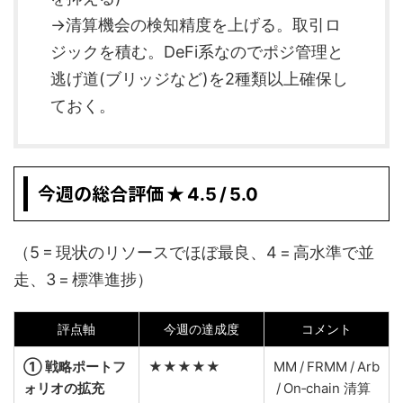
→清算機会の検知精度を上げる。取引ロ
ジックを積む。DeFi系なのでポジ管理と
逃げ道(ブリッジなど)を2種類以上確保し
ておく。
今週の総合評価 ★
4.5 / 5.0
（5 = 現状のリソースでほぼ最良、4 = 高水準で並
走、3 = 標準進捗）
評点軸
今週の達成度
コメント
① 戦略ポートフ
★★★★★
MM / FRMM / Arb
ォリオの拡充
/ On‑chain 清算