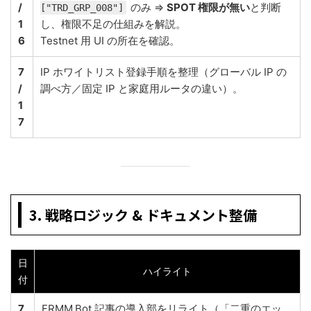
/
のみ ⇒
SPOT 権限が無い
と判断
["TRD_GRP_008"]
1
し、権限不足の仕組みを解説。
6
Testnet 用 UI の所在を確認。
7
IP ホワイトリスト登録手順を整理（グローバル IP の
/
調べ方／固定 IP と家庭用ルータの違い）。
1
7
3. 戦略ロジック & ドキュメント整備
日
ハイライト
付
7
FRMM Bot 記事の導入部をリライト（「二重のエッ