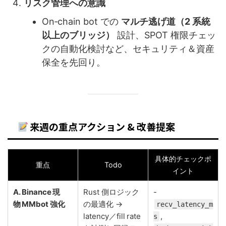
リスク管理への意識
On‑chain bot での
マルチ逃げ道（2 系統
以上のブリッジ）
設計、SPOT 権限チェッ
クの自動化検討など、セキュリティ＆資産
保全を先回り。
来週の重点アクション & 改善提案
具体的チェックポ
重点
Todo
イント
A. Binance 現
Rust 側ロジック
-
物 MMbot 強化
の最適化 →
recv_latency_m
latency／fill rate
,
s