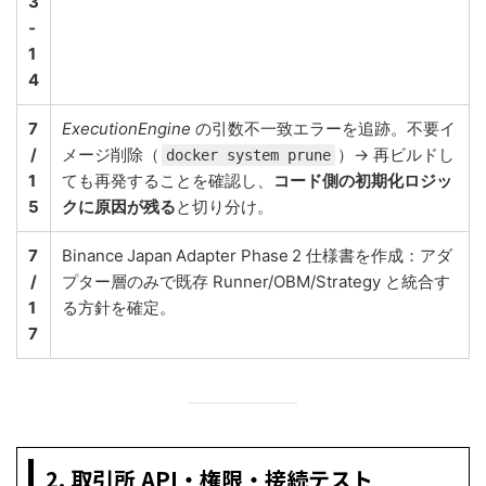
3
‑
1
4
7
ExecutionEngine
の引数不一致エラーを追跡。不要イ
/
メージ削除（
）→ 再ビルドし
docker system prune
1
ても再発することを確認し、
コード側の初期化ロジッ
5
クに原因が残る
と切り分け。
7
Binance Japan Adapter Phase 2 仕様書を作成：アダ
/
プター層のみで既存 Runner/OBM/Strategy と統合す
1
る方針を確定。
7
2. 取引所 API・権限・接続テスト