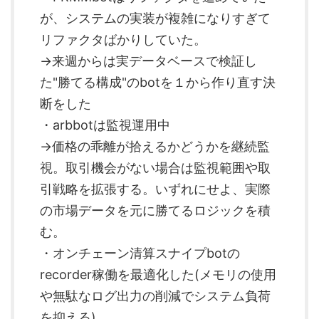
が、システムの実装が複雑になりすぎて
リファクタばかりしていた。
→来週からは実データベースで検証し
た"勝てる構成"のbotを１から作り直す決
断をした
・arbbotは監視運用中
→価格の乖離が拾えるかどうかを継続監
視。取引機会がない場合は監視範囲や取
引戦略を拡張する。いずれにせよ、実際
の市場データを元に勝てるロジックを積
む。
・オンチェーン清算スナイプbotの
recorder稼働を最適化した(メモリの使用
や無駄なログ出力の削減でシステム負荷
を抑える)