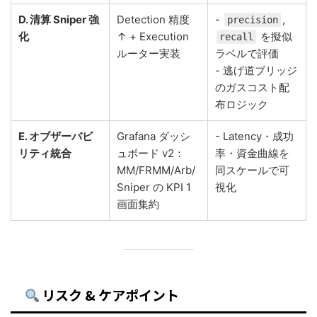
D. 清算 Sniper 強
Detection 精度
-
,
precision
化
↑ + Execution
を擬似
recall
ルーター実装
ラベルで評価
- 逃げ道ブリッジ
のガスコスト配
布ロジック
E. オブザーバビ
Grafana ダッシ
- Latency・成功
リティ統合
ュボード v2：
率・資金曲線を
MM/FRMM/Arb/
同スケールで可
Sniper の KPI 1
視化
画面集約
リスク & ケアポイント