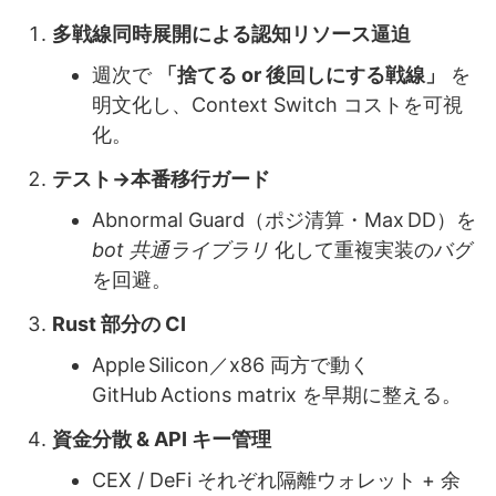
多戦線同時展開による認知リソース逼迫
週次で
「捨てる or 後回しにする戦線」
を
明文化し、Context Switch コストを可視
化。
テスト→本番移行ガード
Abnormal Guard（ポジ清算・Max DD）を
bot 共通ライブラリ
化して重複実装のバグ
を回避。
Rust 部分の CI
Apple Silicon／x86 両方で動く
GitHub Actions matrix を早期に整える。
資金分散 & API キー管理
CEX / DeFi それぞれ隔離ウォレット + 余