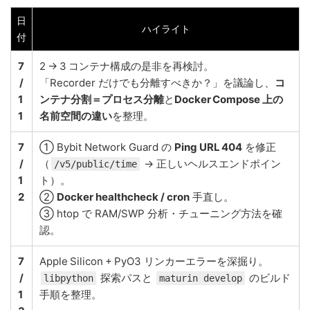
日
ハイライト
付
7
2 → 3 コンテナ構成の是非を再検討。
/
「Recorder だけでも分離すべきか？」を議論し、
コ
1
ンテナ分割＝プロセス分離
と
Docker Compose 上の
1
名前空間の違い
を整理。
7
① Bybit Network Guard の
Ping URL 404
を修正
/
（
→ 正しいヘルスエンドポイン
/v5/public/time
1
ト）。
2
②
Docker healthcheck / cron
手直し。
③ htop で RAM/SWP 分析・チューニング方法を確
認。
7
Apple Silicon + PyO3 リンカーエラーを深掘り。
/
探索パスと
のビルド
libpython
maturin develop
1
手順を整理。