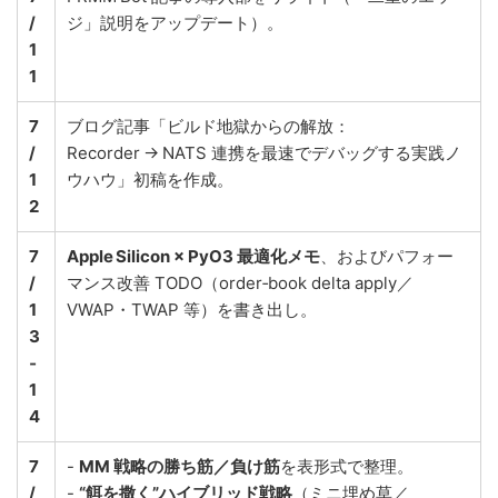
/
ジ」説明をアップデート）。
1
1
7
ブログ記事「ビルド地獄からの解放：
/
Recorder → NATS 連携を最速でデバッグする実践ノ
1
ウハウ」初稿を作成。
2
7
Apple Silicon × PyO3 最適化メモ
、およびパフォー
/
マンス改善 TODO（order‑book delta apply／
1
VWAP・TWAP 等）を書き出し。
3
‑
1
4
7
-
MM 戦略の勝ち筋／負け筋
を表形式で整理。
/
-
“餌を撒く”ハイブリッド戦略
（ミニ埋め草／