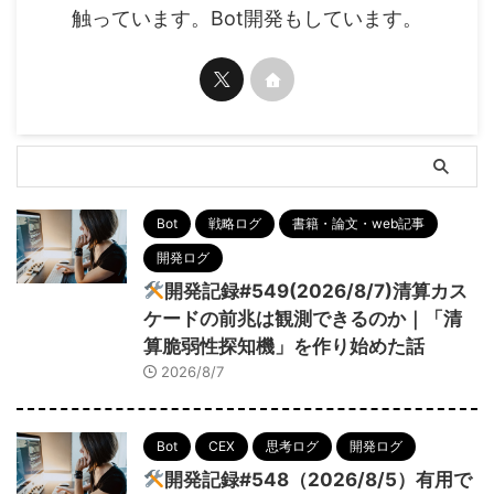
触っています。Bot開発もしています。
Bot
戦略ログ
書籍・論文・web記事
開発ログ
開発記録#549(2026/8/7)清算カス
ケードの前兆は観測できるのか｜「清
算脆弱性探知機」を作り始めた話
2026/8/7
Bot
CEX
思考ログ
開発ログ
開発記録#548（2026/8/5）有用で