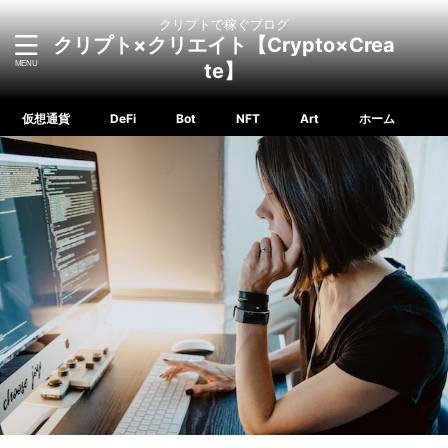
クリプトで稼ぐブログ
クリプト×クリエイト【Crypto×Crea
te】
仮想通貨
DeFi
Bot
NFT
Art
ホーム