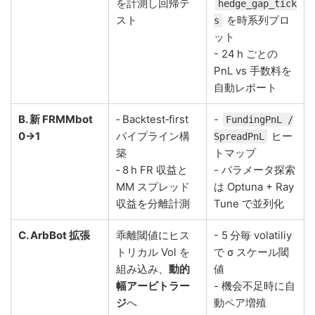
を計測し回帰テ
hedge_gap_tick
スト
を時系列プロ
s
ット
- 24 h ごとの
PnL vs 手数料を
自動レポート
B. 新 FRMMbot
‑ Backtest‑first
-
FundingPnL /
0→1
パイプライン構
ヒー
SpreadPnL
築
トマップ
‑ 8 h FR 収益と
- パラメータ探索
MM スプレッド
は Optuna + Ray
収益を分離計測
Tune で並列化
C. ArbBot 拡張
乖離閾値にヒス
- 5 分毎 volatiliy
トリカル Vol を
で σ スケール閾
組み込み、
動的
値
幅アービトラー
- 機会不足時に自
ジ
へ
動ペア増殖