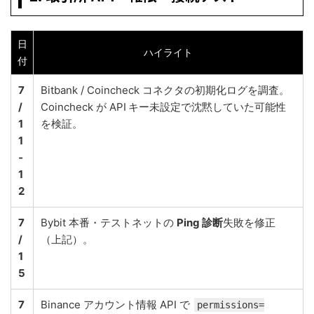
日
ハイライト
付
7
Bitbank / Coincheck コネクタの初期化ログを調査。
/
Coincheck が API キー未設定で沈黙していた可能性
1
を検証。
1
‑
1
2
7
Bybit 本番・テストネットの
Ping 診断
失敗を修正
/
（上記）。
1
5
7
Binance アカウント情報 API で
permissions=