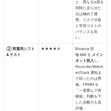
と、異なるα源を
同時に走らせた
点は極めて優
秀。リスク分散
と学習コストの
バランスも良
い。
② 実運用シフト
★★★★☆
Binance 現
& テスト
物 MM を
メイン
ネット投入
し、
Recorder/Watch
er/Slack 通知ま
で回ったのは秀
逸。FRMM を
「一度畳んで再
構築」判断を下
した決断力も高
評価。