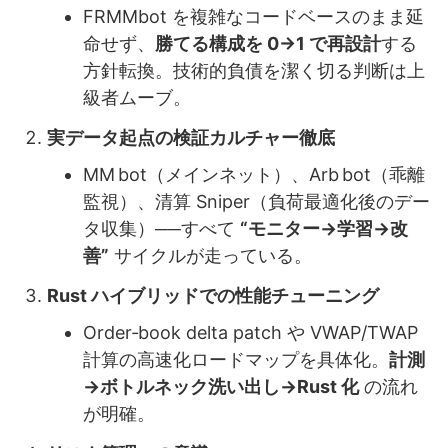
FRMMbot を複雑なコードベースのまま延
命せず、
勝てる構成を 0→1 で再設計
する
方針転換。技術的負債を潔く切る判断は上
級者ムーブ。
実データ起点の検証カルチャー徹底
MM bot（メインネット）、Arb bot（乖離
監視）、清算 Sniper（負荷最適化後のデー
タ収集）──すべて
“モニター→学習→改
善”
サイクルが走っている。
Rust ハイブリッドでの性能チューニング
Order‑book delta patch や VWAP/TWAP
計算の高速化ロードマップを具体化。
計測
→ボトルネック洗い出し→Rust 化
の流れ
が明確。