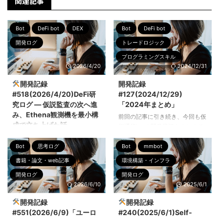
関連記事
Bot
DeFi bot
DEX
Bot
DeFi bot
開発ログ
トレードロジック
プログラミングスキル
2026/4/20
2024/12/31
書籍・論文・web記事
開発記録
開発記録
機械学習・データサイエンス
#518(2026/4/20)DeFi研
#127(2024/12/29)
環境構築・インフラ
究ログ ― 仮説監査の次へ進
「2024年まとめ」
み、Ethena観測機を最小構
前回の記事に引き続き、今回も仮
成で立ち上げた話
想通貨botの開発状況をまとめて
いきます。 1年間bot開発に継続
こんにちは、ぼっちbotterよだか
して取り組む過程で行った勉強・
Bot
思考ログ
Bot
mmbot
です。 前回は、利回り付きステ
開発の記録とそこから得た気づき
ーブルコイン周辺の仮説を監査
書籍・論文・web記事
環境構築・インフラ
をまとめました。これらの気づき
し、主線から外すもの・背景観測
開発ログ
開発ログ
をもとにして今後の自分の開発を
に落とすもの・未確定枝として保
2026/6/10
2025/6/1
更に加速させていきます。 bot開
留するものを整理しました。今回
発を始めて1年ちょっと経つ。攻
はその続きとして、残した枝を本
開発記録
開発記録
撃力を上げたければ主に論文、防
当に観測できる形に落とし込むた
#551(2026/6/9)「ユーロ
#240(2025/6/1)Self-
御力を上げたければ主に書籍が役
め、Ethena を本命に絞った最小