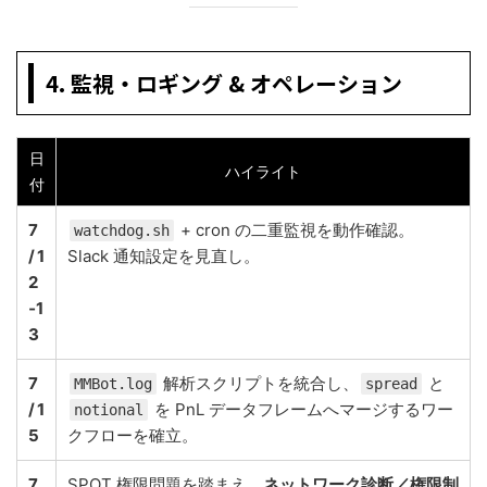
4. 監視・ロギング & オペレーション
日
ハイライト
付
7
+ cron の二重監視を動作確認。
watchdog.sh
/ 1
Slack 通知設定を見直し。
2
‑1
3
7
解析スクリプトを統合し、
と
MMBot.log
spread
/ 1
を PnL データフレームへマージするワー
notional
5
クフローを確立。
7
SPOT 権限問題を踏まえ、
ネットワーク診断／権限制