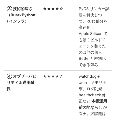
③ 技術的深さ
★★★★☆
PyO3 リンカー課
（Rust×Python
題を解決しつ
/ インフラ）
つ、Rust 部分を
高速化︱
Apple Silicon で
も動くビルドチ
ェーンを整えた
のは他の個人
Botterと差別化
できる強み。
④ オブザーバビ
★★★★☆
watchdog＋
リティ & 運用耐
cron、メモリ圧
性
縮、ログ削減、
healthcheck 修
正など
本番運用
前の地ならし
が
着実。残課題は