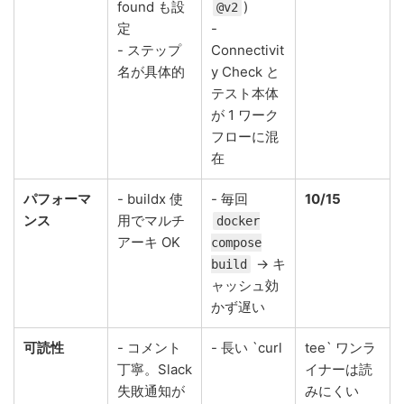
found も設
)
@v2
定
-
- ステップ
Connectivit
名が具体的
y Check と
テスト本体
が 1 ワーク
フローに混
在
パフォーマ
- buildx 使
- 毎回
10/15
ンス
用でマルチ
docker
アーキ OK
compose
→ キ
build
ャッシュ効
かず遅い
可読性
- コメント
- 長い `curl
tee` ワンラ
丁寧。Slack
イナーは読
失敗通知が
みにくい