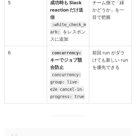
5
成功時も Slack
チーム側で「緑
reaction だけ送
かどうか」を一
信
目で把握
:white_check_m
をレスポン
ark:
スに追加
6
前回 run がダラ
concurrency:
キーでジョブ競
けても新しい run
合防止
を優先できる
concurrency:
group: live-
e2e cancel-in-
progress: true