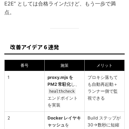
E2E” としては合格ラインだけど、もう一歩で満
点。
改善アイデア 6 連発
番号
施策
メリット
1
proxy.mjs を
プロキシ落ちて
PM2 常駐化
し、
も自動再起動＋
ランナー側で監
healthcheck
エンドポイント
視できる
を実装
2
Docker レイヤキ
Build ステップが
ャッシュ
を
30 → 数秒に短縮