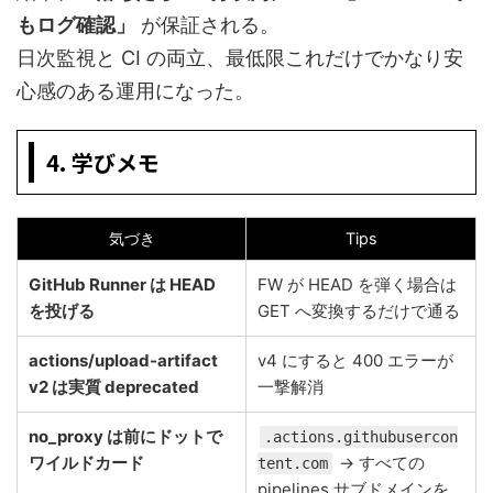
もログ確認」
が保証される。
日次監視と CI の両立、最低限これだけでかなり安
心感のある運用になった。
4. 学びメモ
気づき
Tips
GitHub Runner は HEAD
FW が HEAD を弾く場合は
を投げる
GET へ変換するだけで通る
actions/upload-artifact
v4 にすると 400 エラーが
v2 は実質 deprecated
一撃解消
no_proxy は前にドットで
.actions.githubusercon
ワイルドカード
→ すべての
tent.com
pipelines サブドメインを