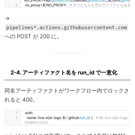
NO_PROXY=api.
github
.
com
,codeload.
github
.
com
,.actions.
githubu
no_proxy=$
{
NO_PROXY
}
# 大小どちらを見るライブラリもある
→
pipelines*.actions.githubusercontent.com
への POST が 200 に。
2-4. アーティファクト名を
run_id で一意化
同名アーティファクトがワークフロー内でロックさ
れると 400。
with:
  name: live-e2e-logs-$
{{
 github.
run_id
}}
# 例: live-e2e-logs-
15290012345