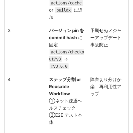
actions/cache
or
に追
buildx
加
3
バージョン pin を
予期せぬメジャ
commit hash
に
ーアップデート
固定
事故防止
actions/checko
→
ut@v3
@v3.6.0
4
ステップ分割 or
障害切り分けが
Reusable
楽＋再利用性ア
Workflow
ップ
①ネット疎通ヘ
ルスチェック
②E2E テスト本
体