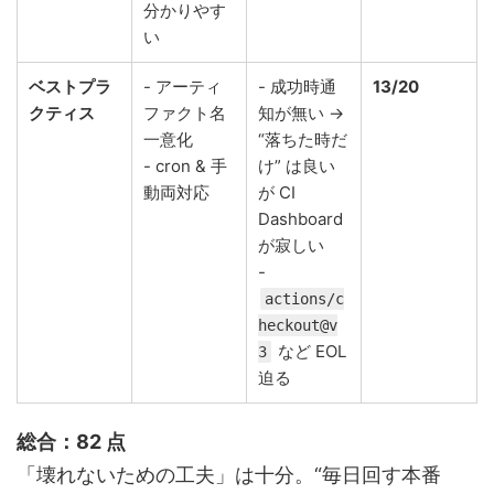
分かりやす
い
ベストプラ
- アーティ
- 成功時通
13/20
クティス
ファクト名
知が無い →
一意化
“落ちた時だ
- cron & 手
け” は良い
動両対応
が CI
Dashboard
が寂しい
-
actions/c
heckout@v
など EOL
3
迫る
総合：82 点
「壊れないための工夫」は十分。“毎日回す本番