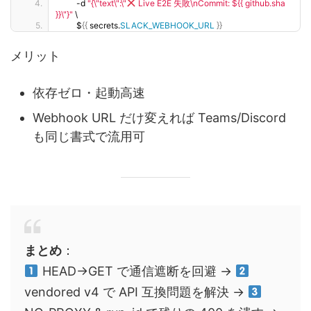
         -d 
"{\"text\":\"
 Live E2E 失敗\nCommit: ${{ github.sha 
}}\"}"
 \
         $
{{
 secrets.
SLACK_WEBHOOK_URL
}}
メリット
依存ゼロ・起動高速
Webhook URL だけ変えれば Teams/Discord
も同じ書式で流用可
まとめ
：
HEAD→GET で通信遮断を回避 →
vendored v4 で API 互換問題を解決 →