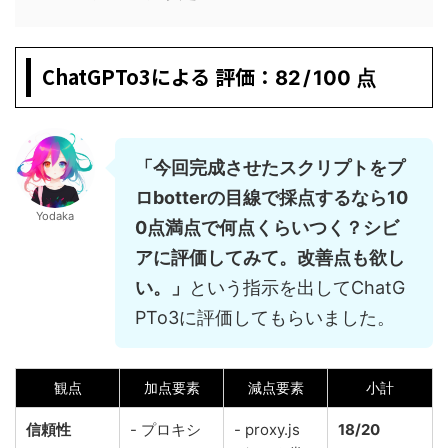
ChatGPTo3による 評価：
82 / 100 点
「今回完成させたスクリプトをプ
ロbotterの目線で採点するなら10
Yodaka
0点満点で何点くらいつく？シビ
アに評価してみて。改善点も欲し
い。」
という指示を出してChatG
PTo3に評価してもらいました。
観点
加点要素
減点要素
小計
信頼性
- プロキシ
- proxy.js
18/20