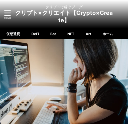
クリプトで稼ぐブログ
クリプト×クリエイト【Crypto×Crea
te】
仮想通貨
DeFi
Bot
NFT
Art
ホーム