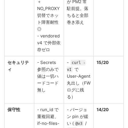
＋
が PM2 常
NO_PROXY
駐前提。落
切替でネッ
ちると全部
ト障害耐性
巻き添え
◎
- vendored
v4 で外部依
存ゼロ
セキュリテ
- Secrets
-
15/20
curl -
ィ
参照のみで
で
vI
値は一切ハ
User-Agent
ードコード
丸出し（FW
無し
ログに残
る）
保守性
- run_id で
- バージョ
14/20
重複回避、
ン pin が緩
if-no-files-
い (
/
@v3