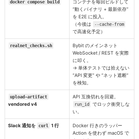
コンテナを毎回ビルドして
docker compose build
“動くバイナリ + 最新依存”
を E2E に投入。
（今後は
--cache-from
で高速化予定）
Bybit のメインネット
realnet_checks.sh
WebSocket / REST を実際
に叩く。
→ 単体テストでは拾えない
“API 変更” や “ネット遮断”
を検知。
API 互換切れを回避。
upload-artifact
vendored v4
でロック衝突しな
run_id
い。
Slack 通知を
1 行
Docker 行きのラッパー
curl
Action を使わず macOS で