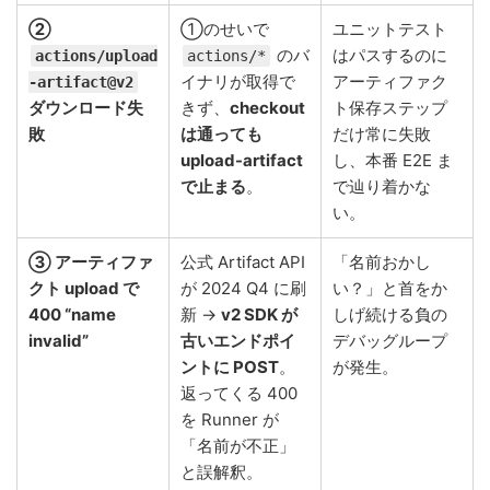
②
①のせいで
ユニットテスト
のバ
はパスするのに
actions/upload
actions/*
イナリが取得で
アーティファク
-artifact@v2
ダウンロード失
きず、
checkout
ト保存ステップ
敗
は通っても
だけ常に失敗
upload-artifact
し、本番 E2E ま
で止まる
。
で辿り着かな
い。
③ アーティファ
公式 Artifact API
「名前おかし
クト upload で
が 2024 Q4 に刷
い？」と首をか
400 “name
新 →
v2 SDK が
しげ続ける負の
invalid”
古いエンドポイ
デバッグループ
ントに POST
。
が発生。
返ってくる 400
を Runner が
「名前が不正」
と誤解釈。