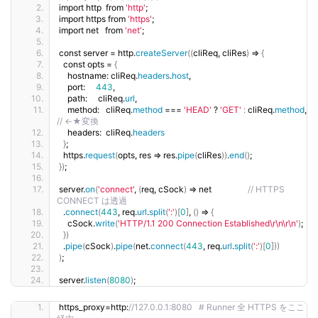
import http  from 
'http'
;
import https from 
'https'
;
import net   from 
'net'
;
const server = http.
createServer
((
cliReq, cliRes
)
 =
{
  const opts = 
{
    hostname: cliReq.
headers
.
host
,
    port:     
443
,
    path:     cliReq.
url
,
    method:   cliReq.
method
 === 
'HEAD'
 ? 
'GET'
:
 cliReq.
method
,   
// ←★変換
    headers:  cliReq.
headers
}
;
  https.
request
(
opts, res =
 res.
pipe
(
cliRes
))
.
end
()
;
})
;
server.
on
(
'connect'
, 
(
req, cSock
)
 =
 net                 
// HTTPS 
CONNECT は透過
  .
connect
(
443
, req.
url
.
split
(
':'
)[
0
]
, 
()
 =
{
    cSock.
write
(
'HTTP/1.1 200 Connection Established\r\n\r\n'
)
;
})
  .
pipe
(
cSock
)
.
pipe
(
net.
connect
(
443
, req.
url
.
split
(
':'
)[
0
]))
)
;
server.
listen
(
8080
)
;
https_proxy=http:
//127.0.0.1:8080   # Runner 全 HTTPS をここ