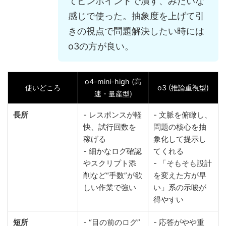
てピンポイントで潰す、みたいな
感じで使った。抽象度を上げて引
きの視点で問題解決したい時には
o3の方が良い。
o4-mini-high (高
使いどころ
o3 (推論重視型)
速・量産型)
長所
- レスポンスが軽
- 文脈を俯瞰し、
快、試行回数を
問題の核心を抽
稼げる
象化して提示し
- 細かなログ確認
てくれる
やスクリプト添
- 「そもそも設計
削など“手数”が欲
を変えた方が早
しい作業で強い
い」系の示唆が
得やすい
短所
- “目の前のログ”
- 応答がやや重