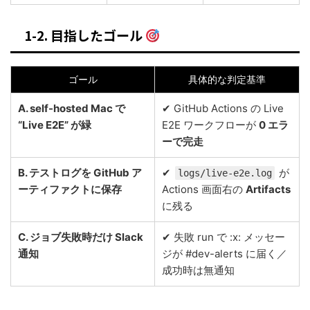
1-2. 目指したゴール
ゴール
具体的な判定基準
A. self-hosted Mac で
✔ GitHub Actions の Live
“Live E2E” が緑
E2E ワークフローが
0 エラ
ーで完走
B. テストログを GitHub ア
✔
が
logs/live-e2e.log
ーティファクトに保存
Actions 画面右の
Artifacts
に残る
C. ジョブ失敗時だけ Slack
✔ 失敗 run で :x: メッセー
通知
ジが #dev-alerts に届く／
成功時は無通知