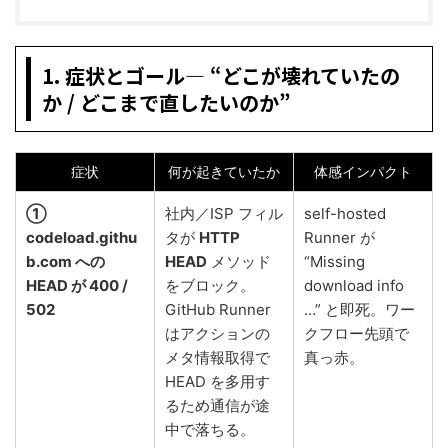
1. 症状とゴール— “どこが壊れていたの
か / どこまで直したいのか”
症状
何が起きていたか
体感インパクト
①
社内／ISP フィル
self-hosted
codeload.githu
タが
HTTP
Runner が
b.com への
HEAD
メソッド
“Missing
HEAD が 400 /
をブロック。
download info
502
GitHub Runner
…” と即死。ワー
はアクションの
クフロー先頭で
メタ情報取得で
真っ赤。
HEAD を多用す
るため通信が途
中で落ちる。