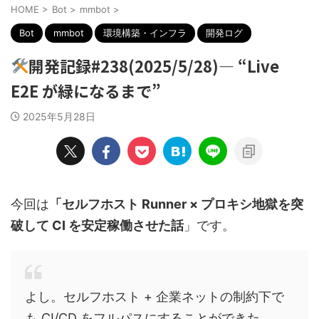
HOME
>
Bot
>
mmbot
>
Bot
mmbot
環境構築・インフラ
開発ログ
開発記録#238(2025/5/28)— “Live
E2E が緑になるまで”
2025年5月28日
今回は
「セルフホスト Runner × プロキシ地獄を突
破して CI を安定稼働させた話
」です。
よし。セルフホスト + 企業ネットの制約下で
も CI/CD をフルパスにすることができた。