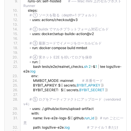
    runs-on: self-hosted        
# ── Mac mini 上のセルフホスト 
Runner
    steps:
# ① ソースを取る（depth=1 デフォルト）
      - uses: actions/checkout@v3
# ② buildx でマルチプラットフォーム対応ビルド
      - uses: docker/setup-buildx-action@v2
# ③ 最新コードでイメージをローカルビルド
      - run: docker compose build mmbot
# ④ 実ネット E2E を叩いてログを保存
      - run: 
|
          bash tests/e2e/realnet_checks.
sh
2
>
&
1
|
 tee logs/live-
e2e.
log
        env:
          MMBOT_MODE: mainnet          
# 本番モード
          BYBIT_APIKEY: $
{{
 secrets.
BYBIT_APIKEY
}}
          BYBIT_SECRET:  $
{{
 secrets.
BYBIT_SECRET
}}
# ⑤ ログをアーティファクトにアップロード（vendored 
v4）
      - uses: ./.github/actions/upload-artifact
        with:
          name: live-e2e-logs-$
{{
 github.
run_id
}}
# run ごとに一
意
          path: logs/live-e2e.
log
# ファイル 1 本だけ