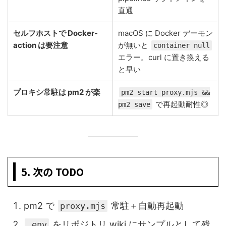
直通
セルフホストで Docker-
macOS に Docker デーモン
action は要注意
が無いと
container null
エラー。curl に置き換える
と早い
プロキシ常駐は pm2 が楽
pm2 start proxy.mjs &&
で再起動耐性◎
pm2 save
5. 次の TODO
pm2 で
常駐＋自動再起動
proxy.mjs
をリポジトリ wiki にサンプルとして残
.env