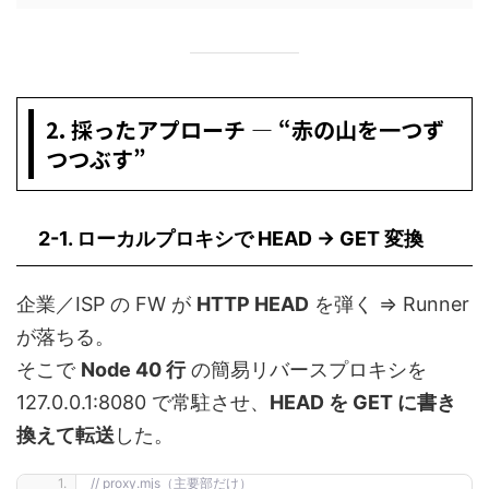
2. 採ったアプローチ ― “赤の山を一つず
つつぶす”
2-1. ローカルプロキシで
HEAD → GET
変換
企業／ISP の FW が
HTTP HEAD
を弾く ⇒ Runner
が落ちる。
そこで
Node 40 行
の簡易リバースプロキシを
127.0.0.1:8080 で常駐させ、
HEAD を GET に書き
換えて転送
した。
// proxy.mjs（主要部だけ）