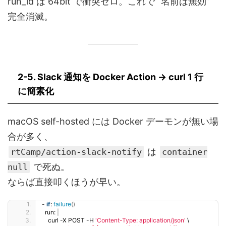
run_id は 64bit で衝突ゼロ。これで “名前は無効”
完全消滅。
2-5. Slack 通知を
Docker Action → curl 1 行
に簡素化
macOS self-hosted には Docker デーモンが無い場
合が多く、
は
rtCamp/action-slack-notify
container
で死ぬ。
null
ならば直接叩くほうが早い。
- 
if
: 
failure
()
  run: 
|
    curl -X POST -H 
'Content-Type: application/json'
 \