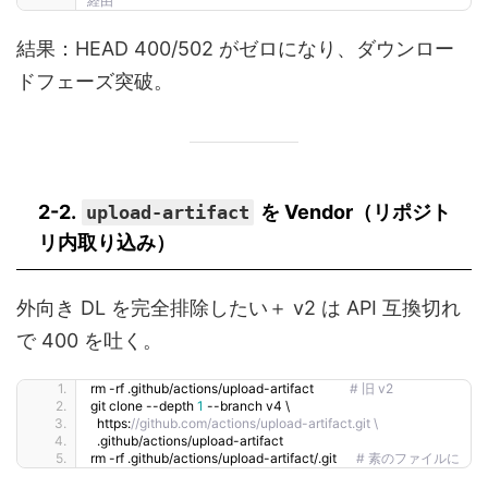
経由
結果：HEAD 400/502 がゼロになり、ダウンロー
ドフェーズ突破。
2-2.
を
Vendor（リポジト
upload-artifact
リ内取り込み）
外向き DL を完全排除したい＋ v2 は API 互換切れ
で 400 を吐く。
rm -rf .github/actions/upload-artifact           
# 旧 v2
git clone --depth 
1
 --branch v4 \
  https:
//github.com/actions/upload-artifact.git \
  .github/actions/upload-artifact
rm -rf .github/actions/upload-artifact/.git      
# 素のファイルに