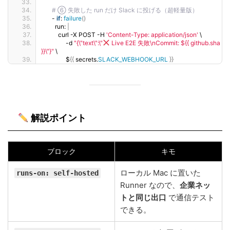
# ⑥ 失敗した run だけ Slack に投げる（超軽量版）
      - 
if
: 
failure
()
        run: 
|
          curl -X POST -H 
'Content-Type: application/json'
 \
               -d 
"{\"text\":\"
 Live E2E 失敗\nCommit: ${{ github.sha 
}}\"}"
 \
               $
{{
 secrets.
SLACK_WEBHOOK_URL
}}
解説ポイント
ブロック
キモ
ローカル Mac に置いた
runs-on: self-hosted
Runner なので、
企業ネッ
トと同じ出口
で通信テスト
できる。