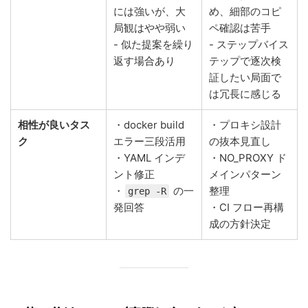
には強いが、大
め、細部のコピ
局観はやや弱い
ペ確認は苦手
- 似た提案を繰り
- ステップバイス
返す場合あり
テップで逐次検
証したい局面で
は冗長に感じる
相性が良いタス
・docker build
・プロキシ設計
ク
エラー三段活用
の抜本見直し
・YAML インデ
・NO_PROXY ド
ント修正
メインパターン
・
の一
整理
grep -R
発回答
・CI フロー再構
成の方針決定