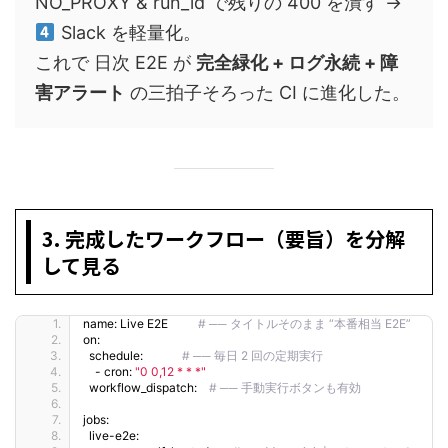
NO_PROXY & run_id で残りの 400 を潰す →
Slack を軽量化。
これで 日次 E2E が
完全緑化 + ログ永続 + 障
害アラート
の三拍子そろった CI に進化した。
3. 完成したワークフロー（要旨）を分解
して見る
name: Live E2E          
# ── タイトルそのまま “本番相当 E2E”
on:
  schedule:             
# ── 毎日 2 回の定期実行
    - cron: 
"0 0,12 * * *"
  workflow_dispatch:    
# ── 手動実行ボタンも有効
jobs:
  live-e2e: