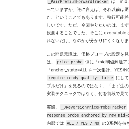
は「mid 
_PairPremiumForwardTracker
っていますが、逆に言えば、それ以前は歪み回
た、ということでもあります。執行可能差
しいです。ただ、今回やりたいのは、まず
観測することでした。そこに executa
れないだけ」なのかが分かりにくくなりま
この問題意識は、価格プローブの設定を見
は、
側に「mid閾値到達
price_probe
「anchor_state=ALL を一次集計、
にして
require_ready_quality: false
プルだけ」を見るのではなく、「まず生の
実装テクニックではなく、何を前段で見て
実際、
_JReversionPriceProbeTracker
response probe anchored by raw mid-
内部では
の3系列を持
ALL / YES / NO