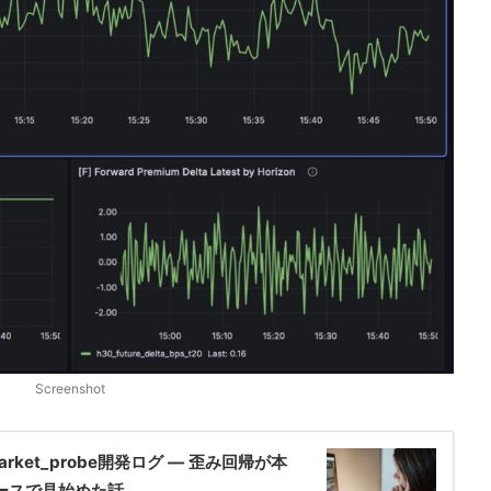
Screenshot
_market_probe開発ログ ― 歪み回帰が本
ベースで見始めた話