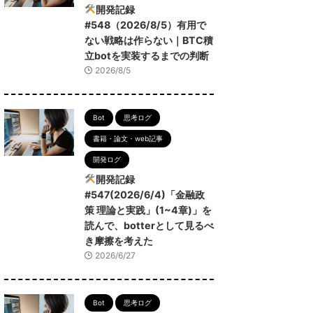
開発記録
#548（2026/8/5）有用で
ない戦略は作らない｜BTC積
立botを実装するまでの判断
2026/8/5
Bot
思考ログ
書籍・論文・web記事
開発ログ
開発記録
#547(2026/6/4)「金融政
策 理論と実践」(1~4章)」を
読んで、botterとして見るべ
き摩擦を考えた
2026/6/27
Bot
思考ログ