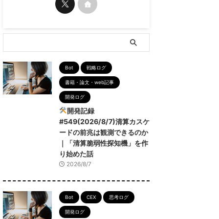
Bot
戦略ログ
書籍・論文・web記事
開発ログ
開発記録
#549(2026/8/7)清算カスケ
ードの前兆は観測できるのか
｜「清算脆弱性探知機」を作
り始めた話
2026/8/7
Bot
CEX
思考ログ
開発ログ