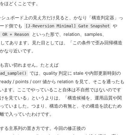
をほどくことです。
名前やダッシュボード上の見え方だけ見ると、かなり「構造判定器」っ
ボード側でも
や
[J-Reversion Minimal] Gate Snapshot
といった形で、relation、samples、
 OR + Reason
めるようにしてあります。見た目としては、「この条件で歪み回帰構造
かなり近いです。
も言い切れません。たとえば
では、quality 判定に stale や内部更新時刻の
ad_sample()
ady / points / corr 値から relation を見て、そこを通ったも
へ流しています。ここでやっていること自体は不自然ではないのです
けを見ている」というよりは、「構造候補を、運用品質や関
っていました。つまり、構造の有無と、その構造を読むため
離で入っていたわけです。
する主系列の置き方です。今回の修正後の