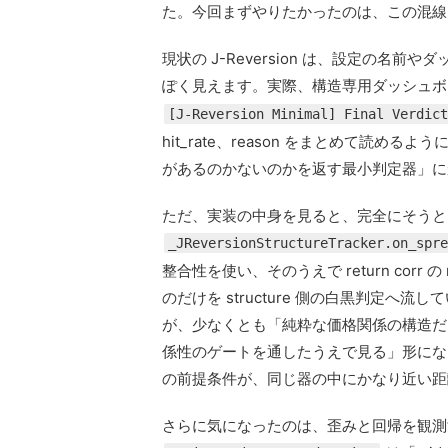
た。今回まずやりたかったのは、この混線
現状の J-Reversion は、設定の
ぽく見えます。実際、構造専用ダッシュ
[J-Reversion Minimal] Final Verdict
hit_rate、reason をまとめて読
があるのかないのかを返す最小判定器」に
ただ、実装の中身を見ると、完全にそうと
_JReversionStructureTracker.on_spre
整合性を使い、そのうえで return corr の re
のだけを structure 側の白黒判定
が、少なくとも「純粋な価格関係の構造だ
係性のゲートを通したうえで見る」形にな
の前提条件が、同じ器の中にかなり近い距
さらに気になったのは、歪みと回帰を観測