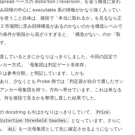
spread ベースの distortion / reversion」を追う構造に変わ
帰の中心に executable 系の情報がかなり強く入ってい
を使うこと自体は、後段で「本当に取れるか」を見るなら正
 2 市場間に歪み回帰構造があるのかないのかを構造レベルで
ble の条件が前段から混ざりすぎると、「構造がない」のか「取
す。
直しているときにかなりはっきりしました。今回の設定で
アンカー方式」「母集団は判定ゲート非依存」
YES/NO は参考分類」と明記しています。しかも
あり、少なくとも Probe 側では「判定器が自分で通したサン
アンカー母集団を持つ」方向へ寄せています。これは単なる
、何を後段で見るかを整理し直した結果でした。
の docstring も今はかなりはっきりしていて、
Price-
となっています。さらに
distortion threshold touches.
ち、
を一次母集団として先に確定させるようになってい
ALL