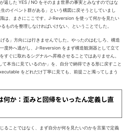
した YES / NO をそのまま世界の事実とみなすのではな
した生のイベント群がある」という構図に戻そうとしていまし
、まさにここです。J-Reversion を使って何かを見たい
体が見ているものを整理しなければいけない、ということでした。
を上げる」方向には行きませんでした。やったのはむしろ、構造
外へ逃がし、J-Reversion をまず構造観測器として立て
をすぐに取れるシグナルへ昇格させることではありません。
して本当に見ているのか」を、自分で納得できる形に戻すこと
ecutable をどれだけ丁寧に見ても、前提ごと濁ってしまう
とは何か：歪みと回帰をいったん定義し直
じることではなく、まず自分が何を見たいのかを言葉で定義