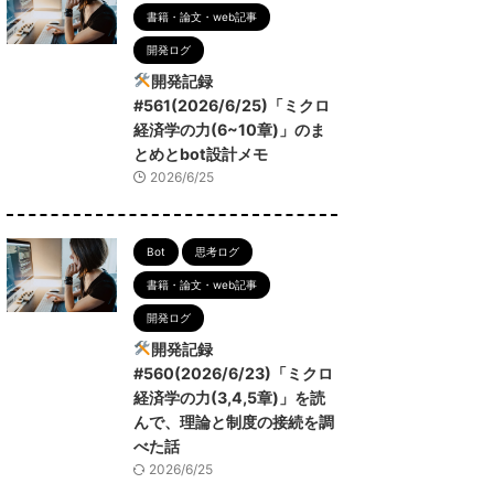
書籍・論文・web記事
開発ログ
開発記録
#561(2026/6/25)「ミクロ
経済学の力(6~10章)」のま
とめとbot設計メモ
2026/6/25
Bot
思考ログ
書籍・論文・web記事
開発ログ
開発記録
#560(2026/6/23)「ミクロ
経済学の力(3,4,5章)」を読
んで、理論と制度の接続を調
べた話
2026/6/25