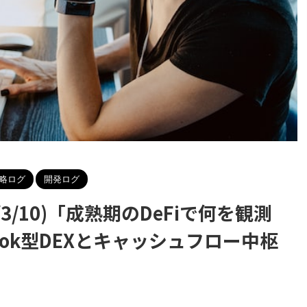
略ログ
開発ログ
6/3/10)「成熟期のDeFiで何を観測
Book型DEXとキャッシュフロー中枢