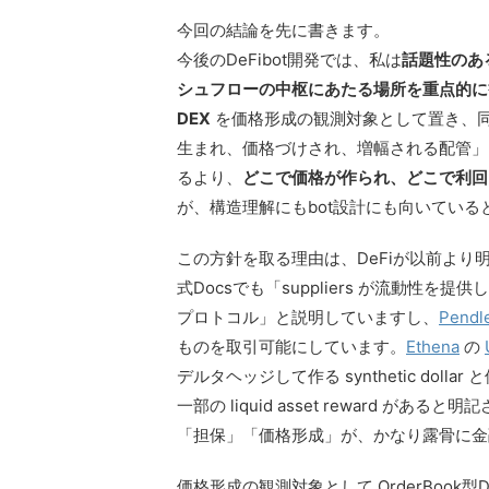
今回の結論を先に書きます。
今後のDeFibot開発では、私は
話題性のあ
シュフローの中枢にあたる場所を重点的に
DEX
を価格形成の観測対象として置き、
生まれ、価格づけされ、増幅される配管」
るより、
どこで価格が作られ、どこで利回
が、構造理解にもbot設計にも向いている
この方針を取る理由は、DeFiが以前より
式Docsでも「suppliers が流動性を
プロトコル」と説明していますし、
Pendl
ものを取引可能にしています。
Ethena
の
デルタヘッジして作る synthetic dolla
一部の liquid asset reward 
「担保」「価格形成」が、かなり露骨に金
価格形成の観測対象として OrderBook