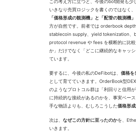
この考え方に立つと、今後のbot開発も少
いきなり売買ロジックを書くのではなく、
「価格形成の観測機」と「配管の観測機」
方が自然です。前者では orderbook dept
stablecoin supply、yield tokenizati
protocol revenue や fees 
か」だけでなく「どこに継続的なキャッシ
ています。
要するに、今後の私のDeFibotは、
価格を
として育てていきます。OrderBook型DEX
のようなプロトコル群は「利回りと信用が
に持続的な接続があるのかを、事実ベース
手な物語よりも、むしろこうした
価格形成
次は、
なぜこの方針に至ったのか
を、Et
いきます。