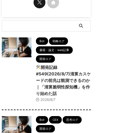
Bot
戦略ログ
書籍・論文・web記事
開発ログ
開発記録
#549(2026/8/7)清算カスケ
ードの前兆は観測できるのか
｜「清算脆弱性探知機」を作
り始めた話
2026/8/7
Bot
CEX
思考ログ
開発ログ