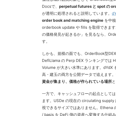
Docsで、
perpetual futures と spot の or
が透明に処理されると説明しています。
d
order book and matching engine
を中核
orderbook update や fills 
の価格発見が起きるか」を見るなら、Orde
す。
しかも、規模の面でも、OrderBook型
DefiLlama の Perp DEX ランキングで
Volume が大きい水準にあります。dYdX 
高・建玉の両方を公開データで追えます。つま
資金が集まり、価格が作られている場所
と
一方で、キャッシュフローの起点としては stabl
ます。USDe の現在の circulating su
視できるサイズではありません。Ethena の設計自体
/ basis を DeFi 側の資産へ変換する仕組