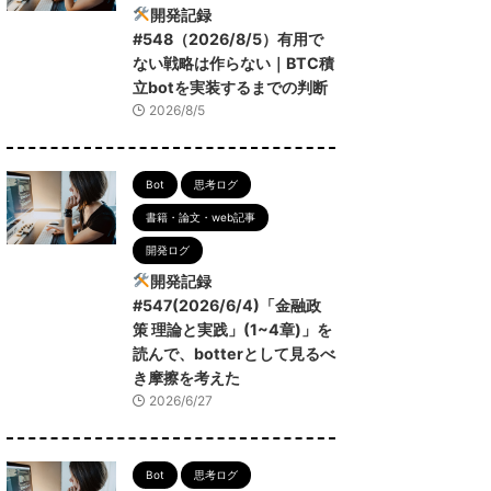
開発記録
#548（2026/8/5）有用で
ない戦略は作らない｜BTC積
立botを実装するまでの判断
2026/8/5
Bot
思考ログ
書籍・論文・web記事
開発ログ
開発記録
#547(2026/6/4)「金融政
策 理論と実践」(1~4章)」を
読んで、botterとして見るべ
き摩擦を考えた
2026/6/27
Bot
思考ログ