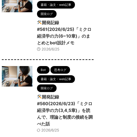
書籍・論文・web記事
開発ログ
開発記録
#561(2026/6/25)「ミクロ
経済学の力(6~10章)」のま
とめとbot設計メモ
2026/6/25
Bot
思考ログ
書籍・論文・web記事
開発ログ
開発記録
#560(2026/6/23)「ミクロ
経済学の力(3,4,5章)」を読
んで、理論と制度の接続を調
べた話
2026/6/25