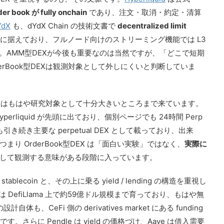
der book が fully onchain
であり、注文・取消・約定・清算
YdX
も、dYdX Chain の技術文書で
decentralized limit
に据えており、フルノード向けのストリーミング機能では L3
を取得できます。AMM型DEXが今後も重要なのは当然ですが、「どこで短期
rBook型DEXは観測対象として外しにくいと判断していま
DEXはもはや研究対象として十分大きいところまで来ています。
は Hyperliquid が先頭に出ており、個別ページでも 24時間 Perp
も引き続き主要な perpetual DEX として載っており、出来
り OrderBook型DEX は「面白い実験」ではなく、
実際に
して観測する意味がある段階に入っています。
ecoin と、その上に乗る yield / lending の構造を重視し
pply は DefiLlama 上で約59億ドル規模まで育っており、もはや無
も、CeFi 側の derivatives market にある funding
みです。さらに Pendle は yield の価格づけ、Aave は借入需要