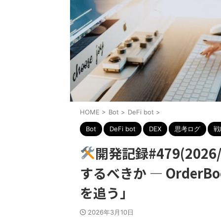
HOME
>
Bot
>
DeFi bot
>
Bot
DeFi bot
DEX
思考ログ
戦
開発記録#479(202
するべきか ― Order
を追う」
2026年3月10日