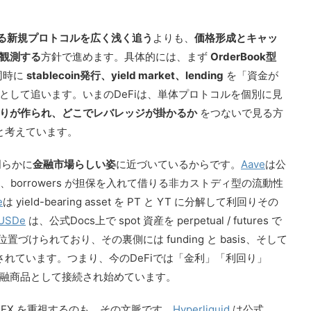
る新規プロトコルを広く浅く追う
よりも、
価格形成とキャッ
観測する
方針で進めます。具体的には、まず
OrderBook型
同時に
stablecoin発行、yield market、lending
を「資金が
として追います。いまのDeFiは、単体プロトコルを個別に見
りが作られ、どこでレバレッジが掛かるか
をつないで見る方
と考えています。
明らかに
金融市場らしい姿
に近づいているからです。
Aave
は公
提供し、borrowers が担保を入れて借りる非カストディ型の流動性
e
は yield-bearing asset を PT と YT に分解して利回りその
USDe
は、公式Docs上で spot 資産を perpetual / futures で
r と位置づけられており、その裏側には funding と basis、そして
があると明記されています。つまり、今のDeFiでは「金利」「利回り」
融商品として接続され始めています。
型DEX を重視するのも、その文脈です。
Hyperliquid
は公式