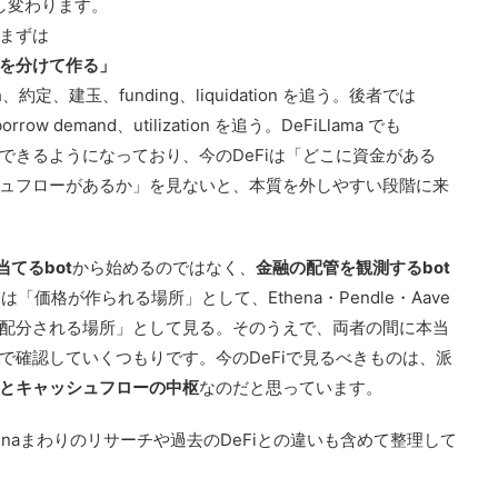
し変わります。
まずは
を分けて作る」
h、約定、建玉、funding、liquidation を追う。後者では
on、borrow demand、utilization を追う。DeFiLlama でも
を横断的に比較できるようになっており、今のDeFiは「どこに資金がある
ュフローがあるか」を見ないと、本質を外しやすい段階に来
当てるbot
から始めるのではなく、
金融の配管を観測するbot
は「価格が作られる場所」として、Ethena・Pendle・Aave
配分される場所」として見る。そのうえで、両者の間に本当
で確認していくつもりです。今のDeFiで見るべきものは、派
とキャッシュフローの中枢
なのだと思っています。
henaまわりのリサーチや過去のDeFiとの違いも含めて整理して