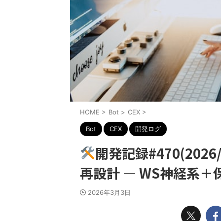
HOME
>
Bot
>
CEX
>
Bot
CEX
開発ログ
開発記録#470(2026/3
再設計 ― WS神経系
2026年3月3日