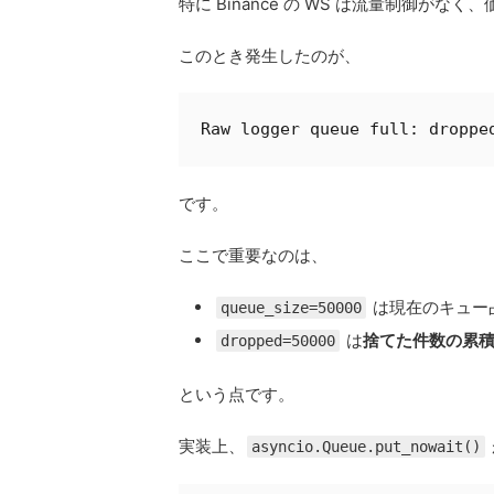
特に Binance の WS は流量制御が
このとき発生したのが、
Raw logger queue full: droppe
です。
ここで重要なのは、
は現在のキュー
queue_size=50000
は
捨てた件数の累
dropped=50000
という点です。
実装上、
asyncio.Queue.put_nowait()