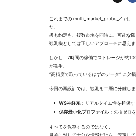
これまでの multi_market_prob
た。
板も約定も、複数市場を同時に、可能な限
観測機としては正しいアプローチに思えま
しかし、7時間の稼働でストレージが約10GB増
が発生。
“高精度で取っているはずのデータ” に
今回の再設計では、観測を二層に分離しま
WS神経系
：リアルタイム性を担保する層（
保存最小化プロファイル
：欠損ゼロ
すべてを保存するのではなく、
目的に対して十分な情報だけを、安定して