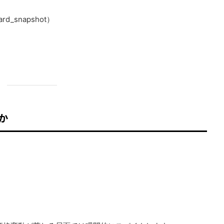
ard_snapshot）
か
）