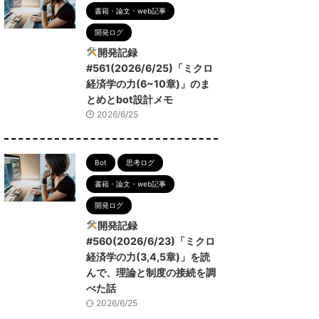
書籍・論文・web記事
開発ログ
開発記録
#561(2026/6/25)「ミクロ
経済学の力(6~10章)」のま
とめとbot設計メモ
2026/6/25
Bot
思考ログ
書籍・論文・web記事
開発ログ
開発記録
#560(2026/6/23)「ミクロ
経済学の力(3,4,5章)」を読
んで、理論と制度の接続を調
べた話
2026/6/25