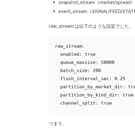
snapshot_stream（market/spread）
event_stream（SIGNAL/FEED/STA
raw_stream は以下のような設定でした。
raw_stream:
  enabled: true
  queue_maxsize: 50000
  batch_size: 200
  flush_interval_sec: 0.25
  partition_by_market_dir: tr
  partition_by_kind_dir: true
  channel_split: true
つまり、