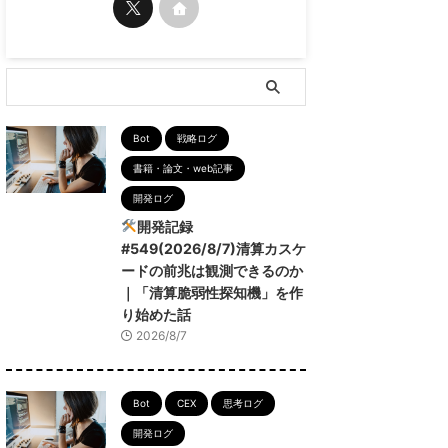
Bot
戦略ログ
書籍・論文・web記事
開発ログ
開発記録
#549(2026/8/7)清算カスケ
ードの前兆は観測できるのか
｜「清算脆弱性探知機」を作
り始めた話
2026/8/7
Bot
CEX
思考ログ
開発ログ