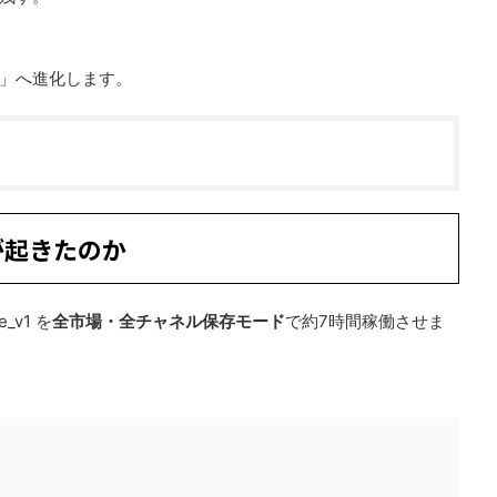
」へ進化します。
何が起きたのか
_v1 を
全市場・全チャネル保存モード
で約7時間稼働させま