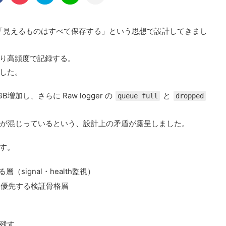
e_v1 は、「見えるものはすべて保存する」という思想で設計してきまし
り高頻度で記録する。
した。
加し、さらに Raw logger の
と
queue full
dropped
欠損が混じっているという、設計上の矛盾が露呈しました。
す。
signal・health監視）
を優先する検証骨格層
残す。