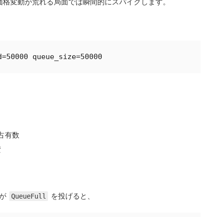
なく、価格変動が荒れる局面では瞬間的にスパイクします。
d=50000 queue_size=50000
占有数
積
が
を投げると、
QueueFull