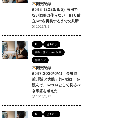
開発記録
#548（2026/8/5）有用で
ない戦略は作らない｜BTC積
立botを実装するまでの判断
2026/8/5
Bot
思考ログ
書籍・論文・web記事
開発ログ
開発記録
#547(2026/6/4)「金融政
策 理論と実践」(1~4章)」を
読んで、botterとして見るべ
き摩擦を考えた
2026/6/27
Bot
思考ログ