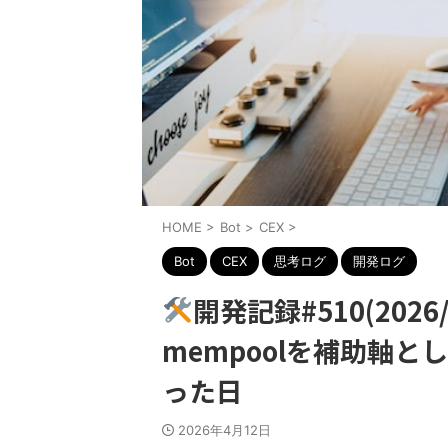
HOME
>
Bot
>
CEX
>
Bot
CEX
思考ログ
開発ログ
開発記録#510(202
mempoolを補助軸
った日
2026年4月12日