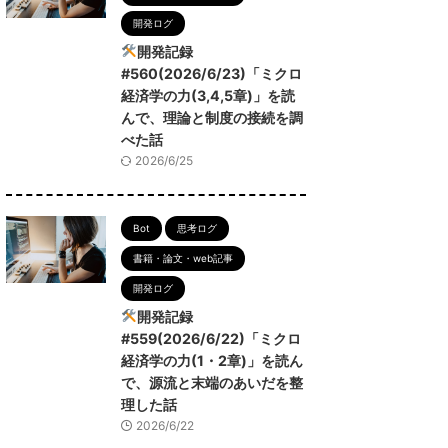
開発ログ
開発記録
#560(2026/6/23)「ミクロ
経済学の力(3,4,5章)」を読
んで、理論と制度の接続を調
べた話
2026/6/25
Bot
思考ログ
書籍・論文・web記事
開発ログ
開発記録
#559(2026/6/22)「ミクロ
経済学の力(1・2章)」を読ん
で、源流と末端のあいだを整
理した話
2026/6/22