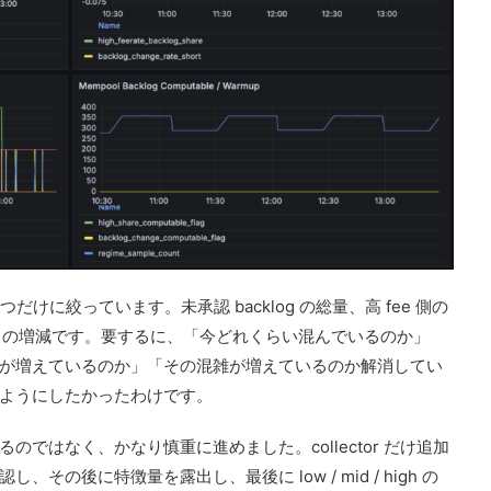
だけに絞っています。未承認 backlog の総量、高 fee 側の
og の増減です。要するに、「今どれくらい混んでいるのか」
が増えているのか」「その混雑が増えているのか解消してい
ようにしたかったわけです。
ではなく、かなり慎重に進めました。collector だけ追加
の後に特徴量を露出し、最後に low / mid / high の