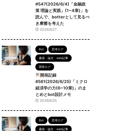
#547(2026/6/4)「金融政
策 理論と実践」(1~4章)」を
読んで、botterとして見るべ
き摩擦を考えた
2026/6/27
Bot
思考ログ
書籍・論文・web記事
開発ログ
開発記録
#561(2026/6/25)「ミクロ
経済学の力(6~10章)」のま
とめとbot設計メモ
2026/6/25
Bot
思考ログ
書籍・論文・web記事