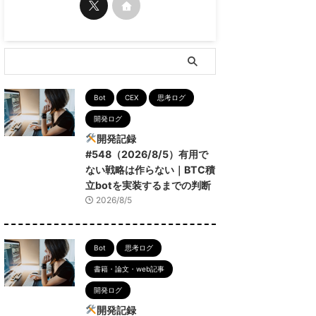
Bot
CEX
思考ログ
開発ログ
開発記録
#548（2026/8/5）有用で
ない戦略は作らない｜BTC積
立botを実装するまでの判断
2026/8/5
Bot
思考ログ
書籍・論文・web記事
開発ログ
開発記録