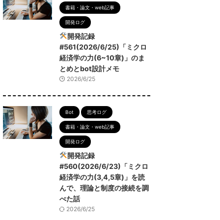
書籍・論文・web記事
開発ログ
開発記録
#561(2026/6/25)「ミクロ
経済学の力(6~10章)」のま
とめとbot設計メモ
2026/6/25
Bot
思考ログ
書籍・論文・web記事
開発ログ
開発記録
#560(2026/6/23)「ミクロ
経済学の力(3,4,5章)」を読
んで、理論と制度の接続を調
べた話
2026/6/25