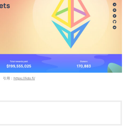
引用：
https://lido.fi/
」