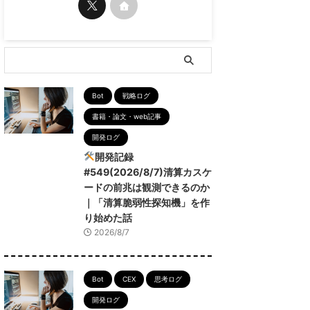
Bot
戦略ログ
書籍・論文・web記事
開発ログ
開発記録
#549(2026/8/7)清算カスケ
ードの前兆は観測できるのか
｜「清算脆弱性探知機」を作
り始めた話
2026/8/7
Bot
CEX
思考ログ
開発ログ