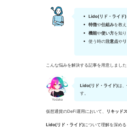
Lido(リド・ライド)
特徴
や
仕組み
を教え
機能
や
使い方
を知り
使う時の
注意点
や
リ
こんな悩みを解決する記事を用意しました
Lido(リド・ライド)
は、
す。
Yodaka
仮想通貨のDeFi運用において、
リキッド
Lido(リド・ライド)
について理解を深める